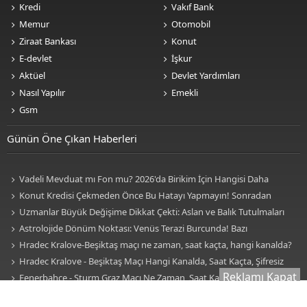
Kredi
Vakıf Bank
Memur
Otomobil
Ziraat Bankası
Konut
E-devlet
İşkur
Aktüel
Devlet Yardımları
Nasıl Yapılır
Emekli
Gsm
Günün Öne Çıkan Haberleri
Vadeli Mevduat mı Fon mu? 2026'da Birikim İçin Hangisi Daha
Avantajlı? Nelere Dikkat Edilmeli?
Konut Kredisi Çekmeden Önce Bu Hatayı Yapmayın! Sonradan
Pişman Olabilirsiniz
Uzmanlar Büyük Değişime Dikkat Çekti: Aslan ve Balık Tutulmaları
Neleri Değiştirecek?
Astrolojide Dönüm Noktası: Venüs Terazi Burcunda! Bazı
Sektörlerde Dengeler Değişecek...
Hradec Kralove-Beşiktaş maçı ne zaman, saat kaçta, hangi kanalda?
BJK Avrupa Ligi maçı şifresiz kanalda mı? Hradec Kralove-Beşiktaş maçı
Hradec Kralove - Beşiktaş Maçı Hangi Kanalda, Saat Kaçta, Şifresiz
Reklamı Kapat
şifresiz, HD canlı yayın
Mi? Avrupa Ligi 3. Ön Eleme Maçı Muhtemel 11'ler... Hradec Kralove-
Fenerbahçe - Sturm Graz Maçı Ne Zaman, Saat Kaçta, Hangi
Beşiktaş Maçı Şifresiz, HD Canlı Yayın
Kanalda? TV100 Şifresiz Canlı Maç İzle
Uzmanlardan Altın Uyarısı! Gram Altın mı Ons Altın mı Tercih