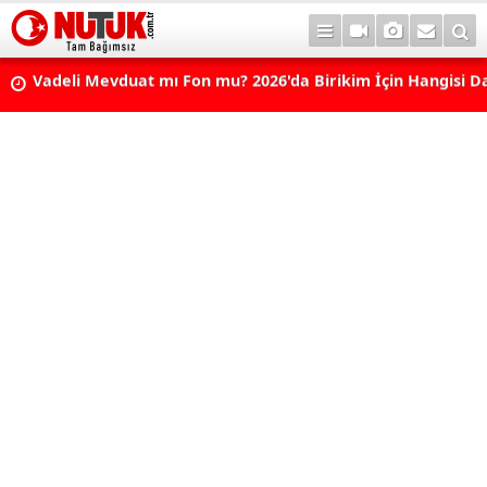
Vadeli Mevduat mı Fon mu? 2026'da Birikim İçin Hangisi D
Avantajlı? Nelere Dikkat Edilmeli?
Konut Kredisi Çekmeden Önce Bu Hatayı Yapmayın! Sonr
Pişman Olabilirsiniz