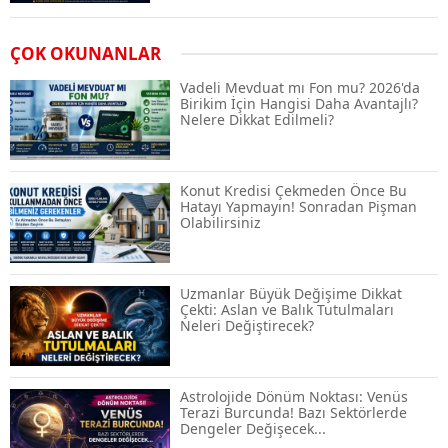
Airdrop Nasıl Alınır? Kripto Para Airdrop
ÇOK OKUNANLAR
Rehberi ve Güvenli Katılım Yöntemleri
Vadeli Mevduat mı Fon mu? 2026'da
Birikim İçin Hangisi Daha Avantajlı?
Nelere Dikkat Edilmeli?
Spot ve Vadeli İşlem Arasındaki Farklar |
Hangi Piyasa Sizin İçin Daha Uygun?
Konut Kredisi Çekmeden Önce Bu
Hatayı Yapmayın! Sonradan Pişman
Olabilirsiniz
ABD-İran Anlaşması Sonrası Altın
Rekora Koştu, Petrol Fiyatları Sert Düştü
Uzmanlar Büyük Değişime Dikkat
Çekti: Aslan ve Balık Tutulmaları
Neleri Değiştirecek?
Temmuz 2026 Maaş Zammı Netleşiyor!
Memur, Emekli ve Sosyal Yardımlarda
Yeni Oranlar
Astrolojide Dönüm Noktası: Venüs
Terazi Burcunda! Bazı Sektörlerde
Dengeler Değişecek...
KOSGEB’den KOBİ’lere Dev Finansman