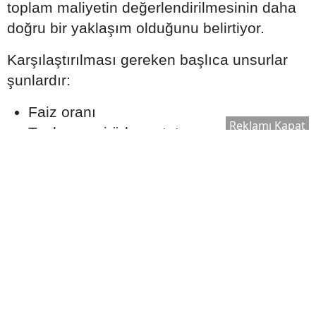
toplam maliyetin değerlendirilmesinin daha
doğru bir yaklaşım olduğunu belirtiyor.
Karşılaştırılması gereken başlıca unsurlar
şunlardır:
Faiz oranı
Reklamı Kapat
Toplam geri ödeme tutarı
Dosya masrafı ve diğer ücretler
Sigorta maliyetleri
Erken ödeme veya kapatma şartları
Düşük faiz oranı sunan bir kredi, ek
maliyetler nedeniyle uzun vadede daha
yüksek bir toplam ödeme oluşturabilir.
Kredi Notu Başvuruyu Nasıl