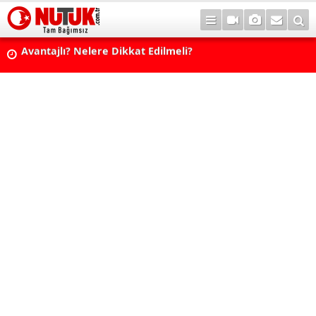
Vadeli Mevduat mı Fon mu? 2026'da Birikim İçin Hangisi D
Avantajlı? Nelere Dikkat Edilmeli?
Konut Kredisi Çekmeden Önce Bu Hatayı Yapmayın! Sonr
Pişman Olabilirsiniz