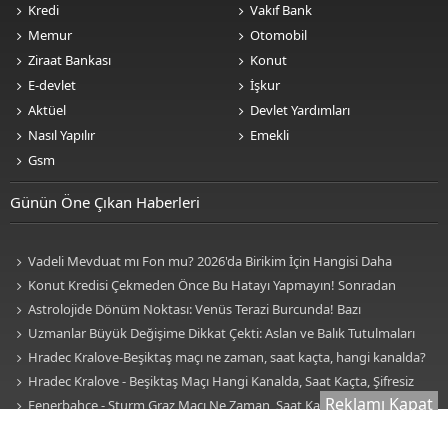
Kredi
Vakıf Bank
Memur
Otomobil
Ziraat Bankası
Konut
E-devlet
İşkur
Aktüel
Devlet Yardımları
Nasıl Yapılır
Emekli
Gsm
Günün Öne Çıkan Haberleri
Vadeli Mevduat mı Fon mu? 2026'da Birikim İçin Hangisi Daha
Avantajlı? Nelere Dikkat Edilmeli?
Konut Kredisi Çekmeden Önce Bu Hatayı Yapmayın! Sonradan
Pişman Olabilirsiniz
Astrolojide Dönüm Noktası: Venüs Terazi Burcunda! Bazı
Sektörlerde Dengeler Değişecek...
Uzmanlar Büyük Değişime Dikkat Çekti: Aslan ve Balık Tutulmaları
Neleri Değiştirecek?
Hradec Kralove-Beşiktaş maçı ne zaman, saat kaçta, hangi kanalda?
BJK Avrupa Ligi maçı şifresiz kanalda mı? Hradec Kralove-Beşiktaş maçı
Hradec Kralove - Beşiktaş Maçı Hangi Kanalda, Saat Kaçta, Şifresiz
Reklamı Kapat
şifresiz, HD canlı yayın
Mi? Avrupa Ligi 3. Ön Eleme Maçı Muhtemel 11'ler... Hradec Kralove-
Fenerbahçe - Sturm Graz Maçı Ne Zaman, Saat Kaçta, Hangi
Beşiktaş Maçı Şifresiz, HD Canlı Yayın
Kanalda? TV100 Şifresiz Canlı Maç İzle
Uzmanlardan Altın Uyarısı! Gram Altın mı Ons Altın mı Tercih