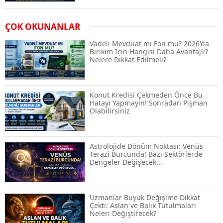
Airdrop Nasıl Alınır? Kripto Para Airdrop
ÇOK OKUNANLAR
Rehberi ve Güvenli Katılım Yöntemleri
Vadeli Mevduat mı Fon mu? 2026'da
Birikim İçin Hangisi Daha Avantajlı?
Nelere Dikkat Edilmeli?
Spot ve Vadeli İşlem Arasındaki Farklar |
Hangi Piyasa Sizin İçin Daha Uygun?
Konut Kredisi Çekmeden Önce Bu
Hatayı Yapmayın! Sonradan Pişman
Olabilirsiniz
ABD-İran Anlaşması Sonrası Altın
Rekora Koştu, Petrol Fiyatları Sert Düştü
Astrolojide Dönüm Noktası: Venüs
Terazi Burcunda! Bazı Sektörlerde
Dengeler Değişecek...
Temmuz 2026 Maaş Zammı Netleşiyor!
Memur, Emekli ve Sosyal Yardımlarda
Yeni Oranlar
Uzmanlar Büyük Değişime Dikkat
Çekti: Aslan ve Balık Tutulmaları
Neleri Değiştirecek?
KOSGEB’den KOBİ’lere Dev Finansman