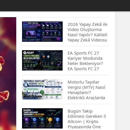
2026 Yapay Zekâ ile
Video Oluşturma
Nasıl Yapılır? Kaliteli
Yapay Zekâ Videosu
Hazırlamanın
İpuçları...
EA Sports FC 27
Kariyer Modunda
Neler Bekleniyor?
EA Sports FC 27
Kariyer Modu
Yenilikleri…
Motorlu Taşıtlar
Vergisi (MTV) Nasıl
Hesaplanır?
Elektrikli Araçlarda
MTV Nasıl
Hesaplanır? MTV
Bugün Takip
Borcu Nasıl
Edilmesi Gereken 5
Sorgulanır?
Altcoin | Kripto
Piyasasında Öne