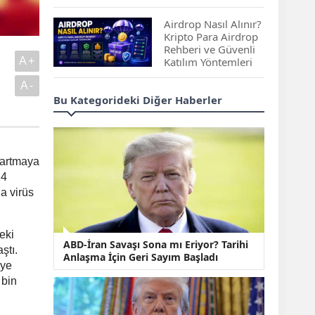
Çıkan Projeler
Airdrop Nasıl Alınır?
Kripto Para Airdrop
Rehberi ve Güvenli
A+
Katılım Yöntemleri
A-
Spot ve Vadeli İşlem
Bu Kategorideki Diğer Haberler
Arasındaki Farklar |
Hangi Piyasa Sizin
İçin Daha Uygun?
 artmaya
ABD-İran Anlaşması
Sonrası Altın Rekora
24
Koştu, Petrol
a virüs
Fiyatları Sert Düştü
Temmuz 2026 Maaş
eki
ABD-İran Savaşı Sona mı Eriyor? Tarihi
Zammı Netleşiyor!
ştı.
Anlaşma İçin Geri Sayım Başladı
Memur, Emekli ve
’ye
Sosyal Yardımlarda
 bin
Yeni Oranlar
KOSGEB’den