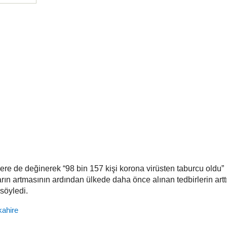
lere de değinerek “98 bin 157 kişi korona virüsten taburcu oldu”
arın artmasının ardından ülkede daha önce alınan tedbirlerin arttır
 söyledi.
kahire