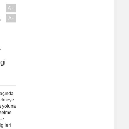
A+
a
A-
a
gi
maçında
gelmeye
a yoluna
kselme
se
gileri