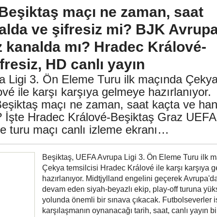
Beşiktaş maçı ne zaman, saat
alda ve şifresiz mi? BJK Avrup
iz kanalda mı? Hradec Králové-
fresiz, HD canlı yayın
a Ligi 3. Ön Eleme Turu ilk maçında Çeky
ové ile karşı karşıya gelmeye hazırlanıyor.
eşiktaş maçı ne zaman, saat kaçta ve han
? İşte Hradec Králové-Beşiktaş Graz UEFA
me turu maçı canlı izleme ekranı…
Beşiktaş, UEFA Avrupa Ligi 3. Ön Eleme Turu ilk 
Çekya temsilcisi Hradec Králové ile karşı karşıya 
hazırlanıyor. Midtjylland engelini geçerek Avrupa'd
devam eden siyah-beyazlı ekip, play-off turuna yü
yolunda önemli bir sınava çıkacak. Futbolseverler i
karşılaşmanın oynanacağı tarih, saat, canlı yayın bil