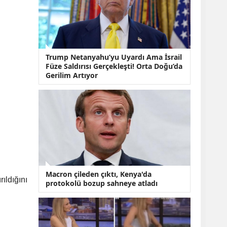
KOBİ’lere Dev
Finansman Hamlesi:
36 Ay Vadeli 30
Milyon TL Destek
Emekli Maaşlarında
Temmuz Hesabı:
Trump Netanyahu’yu Uyardı Ama İsrail
Zam Oranı ve Taban
Füze Saldırısı Gerçekleşti! Orta Doğu’da
Aylık İçin Yeni
Gerilim Artıyor
Senaryolar
Macron çileden çıktı, Kenya'da
ıldığını
protokolü bozup sahneye atladı