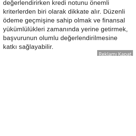
değerlendirirken kredi notunu önemli
kriterlerden biri olarak dikkate alır. Düzenli
ödeme geçmişine sahip olmak ve finansal
yükümlülükleri zamanında yerine getirmek,
başvurunun olumlu değerlendirilmesine
katkı sağlayabilir.
Reklamı Kapat
Başvuru öncesinde şu adımlar faydalı
olabilir:
Gecikmiş borçların kapatılması
Kredi kartı ödemelerinin düzenli
yapılması
Gereksiz kredi başvurularından
kaçınılması
Mevcut borç yükünün kontrol altında
tutulması