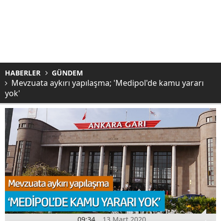
HABERLER
GÜNDEM
Mevzuata aykırı yapılaşma; 'Medipol'de kamu yararı
yok'
09:34
13 Mart 2020