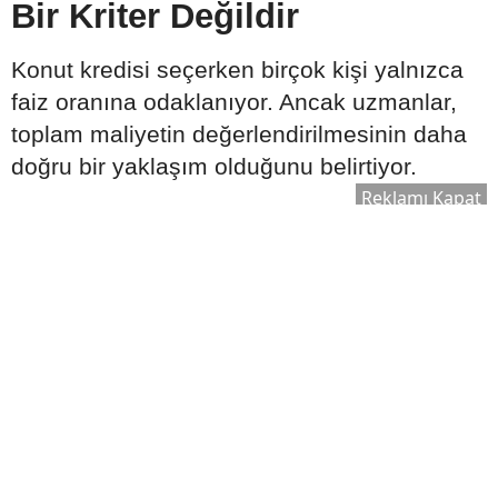
Bir Kriter Değildir
Konut kredisi seçerken birçok kişi yalnızca
faiz oranına odaklanıyor. Ancak uzmanlar,
toplam maliyetin değerlendirilmesinin daha
doğru bir yaklaşım olduğunu belirtiyor.
Reklamı Kapat
Karşılaştırılması gereken başlıca unsurlar
şunlardır:
Faiz oranı
Toplam geri ödeme tutarı
Dosya masrafı ve diğer ücretler
Sigorta maliyetleri
Erken ödeme veya kapatma şartları
Düşük faiz oranı sunan bir kredi, ek