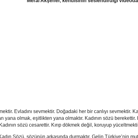
Meral Akşener, kendisinin seslendirdiği videoda
ektir. Evladını sevmektir. Doğadaki her bir canlıyı sevmektir. K
n yana olmak, eşitlikten yana olmaktır. Kadının sözü berekettir.
 Kadının sözü cesarettir. Kırıp dökmek değil, koruyup yüceltmekti
adın Sözü, sözünün arkasında durmaktır. Gelin Türkiye’nin mut