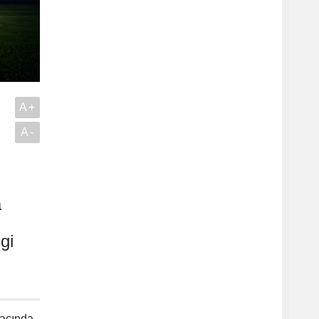
A+
A-
a
gi
maçında