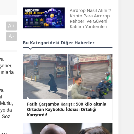
Çıkan Projeler
Airdrop Nasıl Alınır?
Kripto Para Airdrop
Rehberi ve Güvenli
A+
Katılım Yöntemleri
A-
Spot ve Vadeli İşlem
Bu Kategorideki Diğer Haberler
Arasındaki Farklar |
Hangi Piyasa Sizin
İçin Daha Uygun?
ya
kşener,
ABD-İran Anlaşması
ınlarla
Sonrası Altın Rekora
Koştu, Petrol
Fiyatları Sert Düştü
ya
l
Temmuz 2026 Maaş
Mutlu,
Fatih Çarşamba Karıştı: 500 kilo altınla
Zammı Netleşiyor!
Ortadan Kayboldu İddiası Ortalığı
 yolda
Memur, Emekli ve
Karıştırdı!
Sosyal Yardımlarda
. Söz
Yeni Oranlar
KOSGEB’den