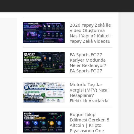
2026 Yapay Zekâ ile
Video Oluşturma
Nasıl Yapılır? Kaliteli
Yapay Zekâ Videosu
Hazırlamanın
İpuçları...
EA Sports FC 27
Kariyer Modunda
Neler Bekleniyor?
EA Sports FC 27
Kariyer Modu
Yenilikleri…
Motorlu Taşıtlar
Vergisi (MTV) Nasıl
Hesaplanır?
Elektrikli Araçlarda
MTV Nasıl
Hesaplanır? MTV
Bugün Takip
Borcu Nasıl
Edilmesi Gereken 5
Sorgulanır?
Altcoin | Kripto
Piyasasında Öne