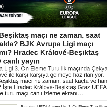
Beşiktaş maçı ne zaman, saat
nalda? BJK Avrupa Ligi maçı
a mı? Hradec Králové-Beşiktaş
 canlı yayın
a Ligi 3. Ön Eleme Turu ilk maçında Çeky
ové ile karşı karşıya gelmeye hazırlanıyor.
eşiktaş maçı ne zaman, saat kaçta ve han
? İşte Hradec Králové-Beşiktaş Graz UEFA
me turu maçı canlı izleme ekranı…
Beşiktaş, UEFA Avrupa Ligi 3. Ön Eleme Turu ilk 