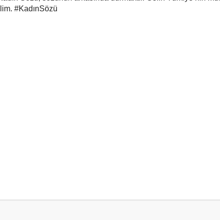
relim. #KadınSözü