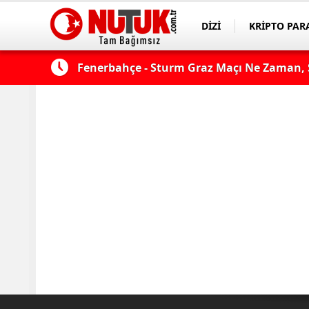
DİZİ
KRİPTO PAR
ASAYİŞ
SPOR
çı şifresiz
Fenerbahçe - Sturm Graz Maçı Ne Zaman, S