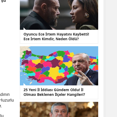
 şu
KOBİ’lere Dev
Finansman Hamlesi:
36 Ay Vadeli 30
Milyon TL Destek
Emekli Maaşlarında
Temmuz Hesabı:
Zam Oranı ve Taban
Oyuncu Ece İrtem Hayatını Kaybetti!
Aylık İçin Yeni
Ece İrtem Kimdir, Neden Öldü?
Senaryolar
25 Yeni İl İddiası Gündem Oldu! İl
Olması Beklenen İlçeler Hangileri?
adının
 Huzurlu
r.
lu