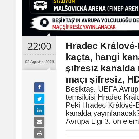
22:00
Hradec Králové-
kaçta, hangi ka
05 Ağustos 2026
şifresiz kanald
maçı şifresiz, HD
Beşiktaş, UEFA Avrup
temsilcisi Hradec Král
Peki Hradec Králové-B
kanalda yayınlanacak
Avrupa Ligi 3. ön ele