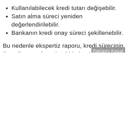
Kullanılabilecek kredi tutarı değişebilir.
Satın alma süreci yeniden
değerlendirilebilir.
Bankanın kredi onay süreci şekillenebilir.
Bu nedenle ekspertiz raporu, kredi sürecinin
Reklamı Kapat
önemli aşamalarından biri olarak kabul edilir.
Ek Masrafları Göz Ardı
Etmeyin
Ev satın alırken yalnızca kredi taksitleri
değil, farklı maliyetler de ortaya çıkabilir.
Dikkate alınması gereken bazı giderler
şunlardır: