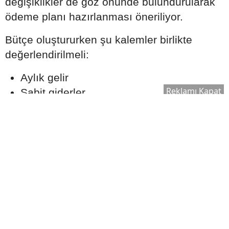
değişiklikler de göz önünde bulundurularak
ödeme planı hazırlanması öneriliyor.
Bütçe oluştururken şu kalemler birlikte
değerlendirilmeli:
Aylık gelir
Reklamı Kapat
Sabit giderler
Olası acil durum harcamaları
Tasarruf hedefleri
Kredi taksitleri
Gerçekçi bir ödeme planı oluşturmak, uzun
vadede finansal dengeyi korumaya yardımcı
olabilir.
Ekspertiz Süreci Neden