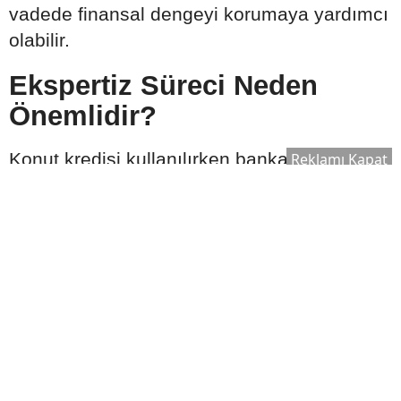
vadede finansal dengeyi korumaya yardımcı
olabilir.
Ekspertiz Süreci Neden
Önemlidir?
Konut kredisi kullanılırken banka tarafından
Reklamı Kapat
satın alınacak taşınmaz için ekspertiz raporu
hazırlanır. Bu rapor, evin piyasa değerinin
belirlenmesinde önemli rol oynar.
Ekspertiz sonucuna göre:
Kullanılabilecek kredi tutarı değişebilir.
Satın alma süreci yeniden
değerlendirilebilir.
Bankanın kredi onay süreci şekillenebilir.