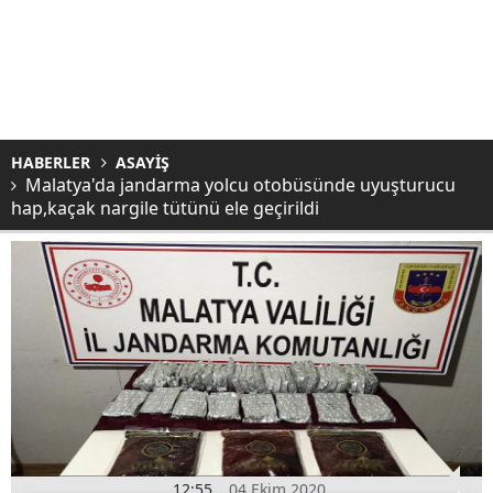
HABERLER
ASAYİŞ
Malatya'da jandarma yolcu otobüsünde uyuşturucu
hap,kaçak nargile tütünü ele geçirildi
12:55
04 Ekim 2020