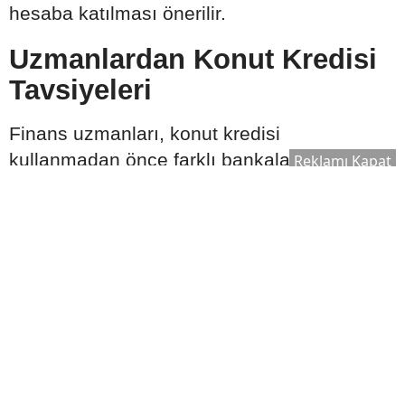
hesaba katılması önerilir.
Uzmanlardan Konut Kredisi
Tavsiyeleri
Finans uzmanları, konut kredisi
kullanmadan önce farklı bankaların
Reklamı Kapat
tekliflerinin karşılaştırılmasını, kredi
sözleşmesindeki tüm maddelerin dikkatle
incelenmesini ve ödeme planının uzun
vadeli gelir durumuna uygun hazırlanmasını
tavsiye ediyor. Ayrıca ekonomik gelişmelerin
ve faiz oranlarının düzenli takip edilmesi,
daha bilinçli karar verilmesine katkı
sağlayabilir.