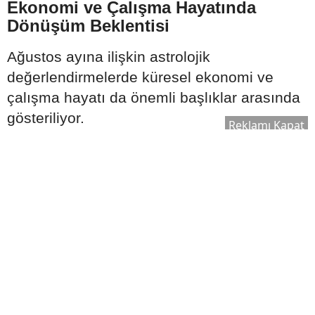
Ekonomi ve Çalışma Hayatında
Dönüşüm Beklentisi
Ağustos ayına ilişkin astrolojik
değerlendirmelerde küresel ekonomi ve
çalışma hayatı da önemli başlıklar arasında
gösteriliyor.
Reklamı Kapat
Özellikle;
Şirketlerde yeniden yapılanmalar,
Bazı sektörlerde küçülme ihtimali,
Ortak çalışma kültürünün güçlenmesi,
Girişimcilik modellerinin ön plana çıkması
gibi gelişmelerin konuşulabileceği belirtiliyor.
Bunun yanı sıra finans piyasaları ve
bankacılık sektörüne ilişkin hareketliliğin de