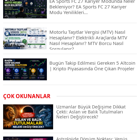
EA Sports FC 27 Kariyer Modunda Neler
Bekleniyor? EA Sports FC 27 Kariyer
Modu Yenilikleri…
Motorlu Taşıtlar Vergisi (MTV) Nasıl
Hesaplanır? Elektrikli Araçlarda MTV
Nasıl Hesaplanır? MTV Borcu Nasıl
Sorgulanır?
Bugün Takip Edilmesi Gereken 5 Altcoin
| Kripto Piyasasında Öne Çıkan Projeler
Airdrop Nasıl Alınır? Kripto Para Airdrop
ÇOK OKUNANLAR
Rehberi ve Güvenli Katılım Yöntemleri
Uzmanlar Büyük Değişime Dikkat
Çekti: Aslan ve Balık Tutulmaları
Neleri Değiştirecek?
Spot ve Vadeli İşlem Arasındaki Farklar |
Hangi Piyasa Sizin İçin Daha Uygun?
Astrolojide Dönüm Noktası: Venüs