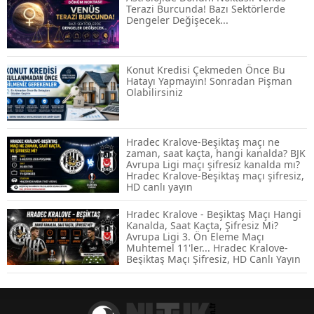
Terazi Burcunda! Bazı Sektörlerde
Dengeler Değişecek...
ABD-İran Anlaşması Sonrası Altın
Rekora Koştu, Petrol Fiyatları Sert Düştü
Konut Kredisi Çekmeden Önce Bu
Hatayı Yapmayın! Sonradan Pişman
Olabilirsiniz
Temmuz 2026 Maaş Zammı Netleşiyor!
Memur, Emekli ve Sosyal Yardımlarda
Yeni Oranlar
Hradec Kralove-Beşiktaş maçı ne
zaman, saat kaçta, hangi kanalda? BJK
Avrupa Ligi maçı şifresiz kanalda mı?
KOSGEB’den KOBİ’lere Dev Finansman
Hradec Kralove-Beşiktaş maçı şifresiz,
Hamlesi: 36 Ay Vadeli 30 Milyon TL
HD canlı yayın
Destek
Hradec Kralove - Beşiktaş Maçı Hangi
Kanalda, Saat Kaçta, Şifresiz Mi?
Avrupa Ligi 3. Ön Eleme Maçı
Emekli Maaşlarında Temmuz Hesabı:
Muhtemel 11'ler... Hradec Kralove-
Zam Oranı ve Taban Aylık İçin Yeni
Beşiktaş Maçı Şifresiz, HD Canlı Yayın
Senaryolar