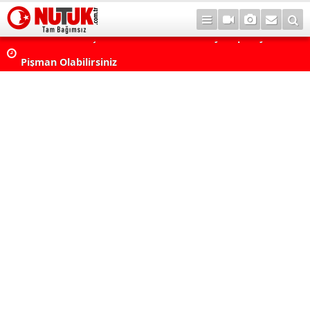
Konut Kredisi Çekmeden Önce Bu Hatayı Yapmayın! Sonr
Pişman Olabilirsiniz
Astrolojide Dönüm Noktası: Venüs Terazi Burcunda! Bazı 
Dengeler Değişecek...