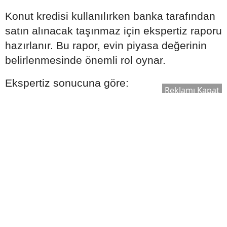
Konut kredisi kullanılırken banka tarafından
satın alınacak taşınmaz için ekspertiz raporu
hazırlanır. Bu rapor, evin piyasa değerinin
belirlenmesinde önemli rol oynar.
Ekspertiz sonucuna göre:
Reklamı Kapat
Kullanılabilecek kredi tutarı değişebilir.
Satın alma süreci yeniden
değerlendirilebilir.
Bankanın kredi onay süreci şekillenebilir.
Bu nedenle ekspertiz raporu, kredi sürecinin
önemli aşamalarından biri olarak kabul edilir.
Ek Masrafları Göz Ardı