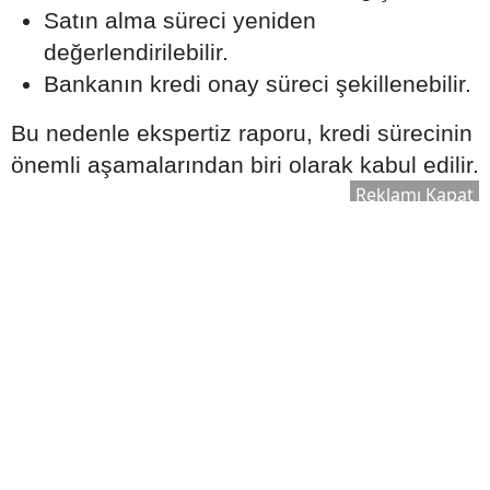
Satın alma süreci yeniden
değerlendirilebilir.
Bankanın kredi onay süreci şekillenebilir.
Bu nedenle ekspertiz raporu, kredi sürecinin
önemli aşamalarından biri olarak kabul edilir.
Reklamı Kapat
Ek Masrafları Göz Ardı
Etmeyin
Ev satın alırken yalnızca kredi taksitleri
değil, farklı maliyetler de ortaya çıkabilir.
Dikkate alınması gereken bazı giderler
şunlardır:
Zorunlu sigortalar