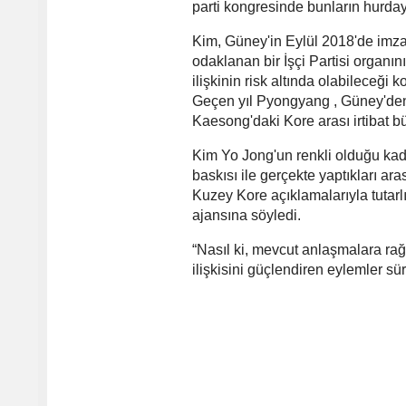
parti kongresinde bunların hurday
Kim, Güney'in Eylül 2018'de imzal
odaklanan bir İşçi Partisi organı
ilişkinin risk altında olabileceği 
Geçen yıl Pyongyang , Güney'den 
Kaesong'daki Kore arası irtibat bü
Kim Yo Jong'un renkli olduğu kad
baskısı ile gerçekte yaptıkları ar
Kuzey Kore açıklamalarıyla tutar
ajansına söyledi.
“Nasıl ki, mevcut anlaşmalara rağ
ilişkisini güçlendiren eylemler sü