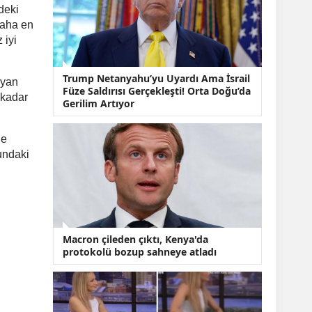
KOBİ’lere Dev
deki
Finansman Hamlesi:
daha en
36 Ay Vadeli 30
Milyon TL Destek
 iyi
Emekli Maaşlarında
Temmuz Hesabı:
Trump Netanyahu’yu Uyardı Ama İsrail
ayan
Zam Oranı ve Taban
Füze Saldırısı Gerçekleşti! Orta Doğu’da
Aylık İçin Yeni
 kadar
Gerilim Artıyor
Senaryolar
de
undaki
Macron çileden çıktı, Kenya'da
protokolü bozup sahneye atladı