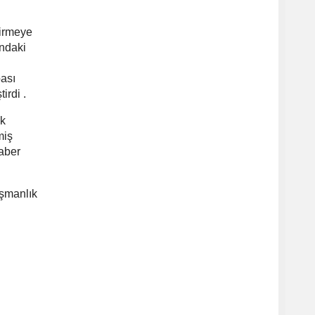
tirmeye
ındaki
bası
irdi .
ik
miş
haber
üşmanlık