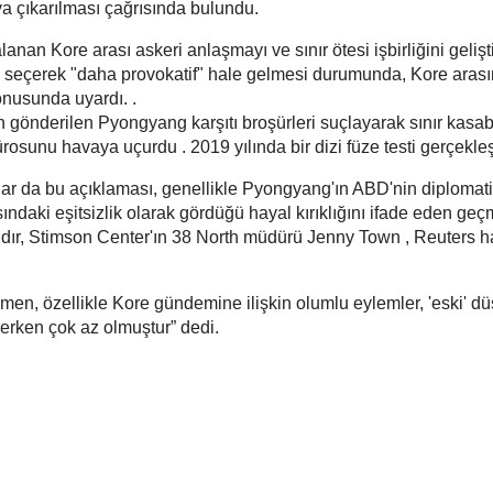
a çıkarılması çağrısında bulundu.
anan Kore arası askeri anlaşmayı ve sınır ötesi işbirliğini geliş
nı seçerek "daha provokatif" hale gelmesi durumunda, Kore aras
konusunda uyardı. .
gönderilen Pyongyang karşıtı broşürleri suçlayarak sınır kasa
rosunu havaya uçurdu . 2019 yılında bir dizi füze testi gerçekleşt
ar da bu açıklaması, genellikle Pyongyang'ın ABD'nin diplomat
asındaki eşitsizlik olarak gördüğü hayal kırıklığını ifade eden geç
lıdır, Stimson Center'ın 38 North müdürü Jenny Town , Reuters 
men, özellikle Kore gündemine ilişkin olumlu eylemler, 'eski' d
rerken çok az olmuştur” dedi.