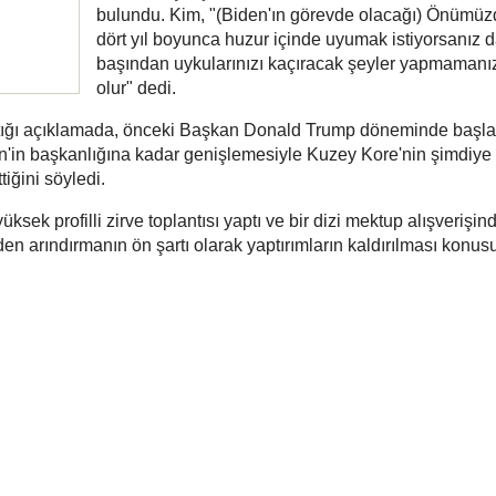
bulundu. Kim, "(Biden'ın görevde olacağı) Önümüz
dört yıl boyunca huzur içinde uyumak istiyorsanız 
başından uykularınızı kaçıracak şeyler yapmamanız
olur" dedi.
tığı açıklamada, önceki Başkan Donald Trump döneminde başl
en'in başkanlığına kadar genişlemesiyle Kuzey Kore'nin şimdiye
tiğini söyledi.
sek profilli zirve toplantısı yaptı ve bir dizi mektup alışverişin
n arındırmanın ön şartı olarak yaptırımların kaldırılması konus