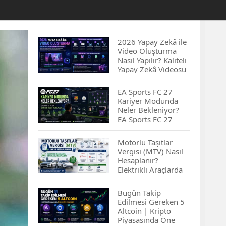
2026 Yapay Zekâ ile
Video Oluşturma
Nasıl Yapılır? Kaliteli
Yapay Zekâ Videosu
Hazırlamanın
İpuçları...
EA Sports FC 27
Kariyer Modunda
Neler Bekleniyor?
EA Sports FC 27
Kariyer Modu
Yenilikleri…
Motorlu Taşıtlar
Vergisi (MTV) Nasıl
Hesaplanır?
Elektrikli Araçlarda
MTV Nasıl
Hesaplanır? MTV
Bugün Takip
Borcu Nasıl
Edilmesi Gereken 5
Sorgulanır?
Altcoin | Kripto
Piyasasında Öne