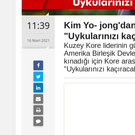
11:39
Kim Yo- jong'da
"Uykularınızı ka
16 Mart 2021
Kuzey Kore liderinin g
Amerika Birleşik Devle
kınadığı için Kore arası
"Uykularınızı kaçıraca