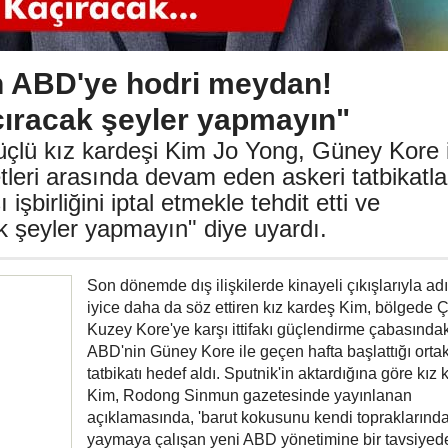
n ABD'ye hodri meydan!
çıracak şeyler yapmayın"
üçlü kız kardeşi Kim Jo Yong, Güney Kore i
tleri arasında devam eden askeri tatbikatla
 işbirliğini iptal etmekle tehdit etti ve
k şeyler yapmayın" diye uyardı.
Son dönemde dış ilişkilerde kinayeli çıkışlarıyla a
iyice daha da söz ettiren kız kardeş Kim, bölgede Ç
Kuzey Kore'ye karşı ittifakı güçlendirme çabasındak
ABD'nin Güney Kore ile geçen hafta başlattığı ortak
tatbikatı hedef aldı. Sputnik'in aktardığına göre kız
Kim, Rodong Sinmun gazetesinde yayınlanan
açıklamasında, 'barut kokusunu kendi topraklarınd
yaymaya çalışan yeni ABD yönetimine bir tavsiyed