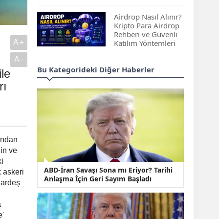
Çıkan Projeler
Airdrop Nasıl Alınır?
Kripto Para Airdrop
Rehberi ve Güvenli
A+
Katılım Yöntemleri
A-
Spot ve Vadeli İşlem
Bu Kategorideki Diğer Haberler
le
Arasındaki Farklar |
Hangi Piyasa Sizin
rı
İçin Daha Uygun?
ABD-İran Anlaşması
Sonrası Altın Rekora
Koştu, Petrol
dından
Fiyatları Sert Düştü
in ve
i
Temmuz 2026 Maaş
ABD-İran Savaşı Sona mı Eriyor? Tarihi
Zammı Netleşiyor!
 askeri
Anlaşma İçin Geri Sayım Başladı
Memur, Emekli ve
 kardeş
Sosyal Yardımlarda
Yeni Oranlar
a
KOSGEB’den
e'