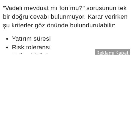
"Vadeli mevduat mı fon mu?" sorusunun tek
bir doğru cevabı bulunmuyor. Karar verirken
şu kriterler göz önünde bulundurulabilir:
Yatırım süresi
Risk toleransı
Reklamı Kapat
Acil nakit ihtiyacı
Enflasyon beklentisi
Faiz oranlarının seyri
Yatırım hedefi
Birçok yatırımcı, tüm birikimini tek bir yatırım
aracında değerlendirmek yerine farklı
ürünlerden oluşan dengeli bir portföy
oluşturmayı tercih ediyor.