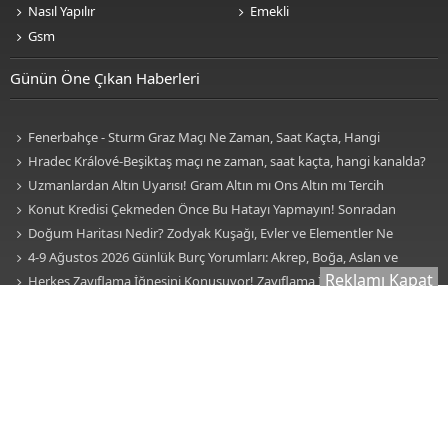
Nasıl Yapılır
Emekli
Gsm
Günün Öne Çıkan Haberleri
Fenerbahçe - Sturm Graz Maçı Ne Zaman, Saat Kaçta, Hangi
Kanalda? TV100 Şifresiz Canlı Maç İzle
Hradec Králové-Beşiktaş maçı ne zaman, saat kaçta, hangi kanalda?
BJK Avrupa Ligi maçı şifresiz kanalda mı? Hradec Králové-Beşiktaş maçı
Uzmanlardan Altın Uyarısı! Gram Altın mı Ons Altın mı Tercih
şifresiz, HD canlı yayın
Edilmeli?
Konut Kredisi Çekmeden Önce Bu Hatayı Yapmayın! Sonradan
Pişman Olabilirsiniz
Doğum Haritası Nedir? Zodyak Kuşağı, Evler ve Elementler Ne
Anlama Geliyor? İşte Burçlar, Evler ve Elementlerin Anlamı!
4-9 Ağustos 2026 Günlük Burç Yorumları: Akrep, Boğa, Aslan ve
Reklamı Kapat
Kova Burçları Hayatınızda Köklü Bir Değişiklik Olacak!
Herkes Zayıflama İğnesini Konuşuyor! Zayıflama İğnesi
Kullanmadan Önce Bilmeniz Gereken 7 Kritik Gerçek
Sessiz Kalp Krizi Belirtileri Nelerdir? Uzmanlar Fark Edilmeyen
İşaretlere Karşı Uyarıyor
Karaciğeriniz Sessizce Hasar Görüyor Olabilir! Uzmanların Dikkat
Çektiği İlk Belirtiler
Yüzyıllardır Gizemini Koruyor! Remil İlmi (Kum Falı) Nedir, Nasıl
Bakılır? Remil İlmi Hangi Peygambere Ait?
Burcunuzdan Fazlası Var! Doğum Haritası Nedir, Nasıl Çıkarılır?
Doğum Haritası Nasıl Hesaplanır?
Süper Lig'i Sarsacak İddia! Mohamed Salah İddiası Gündemi Salladı
Beşiktaş'ın UEFA Avrupa Ligi Play-Off Turundaki Muhtemel Rakipleri