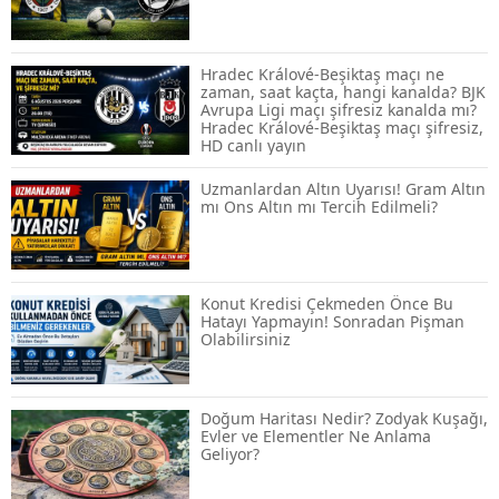
Spot ve Vadeli İşlem Arasındaki Farklar |
Hangi Piyasa Sizin İçin Daha Uygun?
Hradec Králové-Beşiktaş maçı ne
zaman, saat kaçta, hangi kanalda? BJK
Avrupa Ligi maçı şifresiz kanalda mı?
Hradec Králové-Beşiktaş maçı şifresiz,
ABD-İran Anlaşması Sonrası Altın
HD canlı yayın
Rekora Koştu, Petrol Fiyatları Sert Düştü
Uzmanlardan Altın Uyarısı! Gram Altın
mı Ons Altın mı Tercih Edilmeli?
Temmuz 2026 Maaş Zammı Netleşiyor!
Memur, Emekli ve Sosyal Yardımlarda
Yeni Oranlar
Konut Kredisi Çekmeden Önce Bu
Hatayı Yapmayın! Sonradan Pişman
Olabilirsiniz
KOSGEB’den KOBİ’lere Dev Finansman
Hamlesi: 36 Ay Vadeli 30 Milyon TL
Destek
Doğum Haritası Nedir? Zodyak Kuşağı,
Evler ve Elementler Ne Anlama
Geliyor?
Emekli Maaşlarında Temmuz Hesabı:
Zam Oranı ve Taban Aylık İçin Yeni