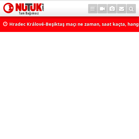
Hradec Králové-Beşiktaş maçı ne zaman, saat kaçta, hang
BJK Avrupa Ligi maçı şifresiz kanalda mı? Hradec Králové-
maçı şifresiz, HD canlı yayın
Fenerbahçe - Sturm Graz Maçı Ne Zaman, Saat Kaçta, Han
Kanalda? TV100 Şifresiz Canlı Maç İzle