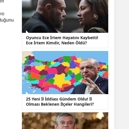
KOBİ’lere Dev
en
Finansman Hamlesi:
36 Ay Vadeli 30
ro
Milyon TL Destek
lduğunu
Emekli Maaşlarında
Temmuz Hesabı:
Zam Oranı ve Taban
Oyuncu Ece İrtem Hayatını Kaybetti!
Aylık İçin Yeni
Ece İrtem Kimdir, Neden Öldü?
Senaryolar
25 Yeni İl İddiası Gündem Oldu! İl
Olması Beklenen İlçeler Hangileri?