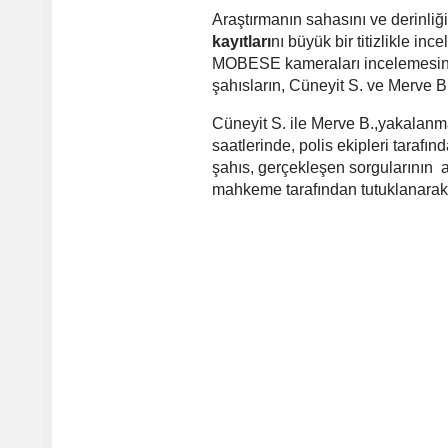
Araştırmanın sahasını ve derinliğin
kayıtları
nı büyük bir titizlikle in
MOBESE kameraları incelemesinde
şahısların, Cüneyit S. ve Merve B.
Cüneyit S. ile Merve B.,yakalan
saatlerinde, polis ekipleri tarafı
şahıs, gerçekleşen sorgularının a
mahkeme tarafından tutuklanarak c