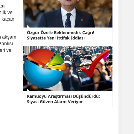
sı
nlik ve
, kaçan
Özgür Özel’e Beklenmedik Çağrı!
ün akşam
Siyasette Yeni İttifak İddiası
zanlısı
eri ve
Kamuoyu Araştırması Düşündürdü:
Siyasi Güven Alarm Veriyor