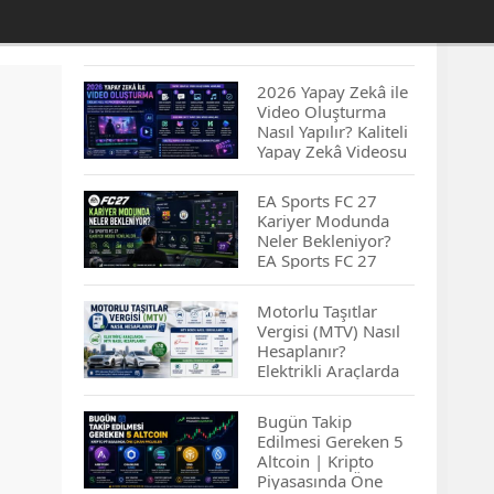
2026 Yapay Zekâ ile
Video Oluşturma
Nasıl Yapılır? Kaliteli
Yapay Zekâ Videosu
Hazırlamanın
İpuçları...
EA Sports FC 27
Kariyer Modunda
Neler Bekleniyor?
EA Sports FC 27
Kariyer Modu
Yenilikleri…
Motorlu Taşıtlar
Vergisi (MTV) Nasıl
Hesaplanır?
Elektrikli Araçlarda
MTV Nasıl
Hesaplanır? MTV
Bugün Takip
Borcu Nasıl
Edilmesi Gereken 5
Sorgulanır?
Altcoin | Kripto
Piyasasında Öne