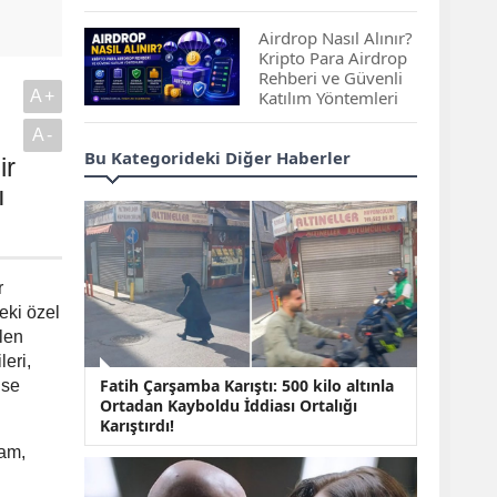
Çıkan Projeler
Airdrop Nasıl Alınır?
Kripto Para Airdrop
Rehberi ve Güvenli
A+
Katılım Yöntemleri
A-
Spot ve Vadeli İşlem
Bu Kategorideki Diğer Haberler
ir
Arasındaki Farklar |
Hangi Piyasa Sizin
ı
İçin Daha Uygun?
ABD-İran Anlaşması
Sonrası Altın Rekora
r
Koştu, Petrol
eki özel
Fiyatları Sert Düştü
len
leri,
Temmuz 2026 Maaş
Fatih Çarşamba Karıştı: 500 kilo altınla
ise
Zammı Netleşiyor!
Ortadan Kayboldu İddiası Ortalığı
Memur, Emekli ve
Karıştırdı!
Sosyal Yardımlarda
Yeni Oranlar
dam,
KOSGEB’den