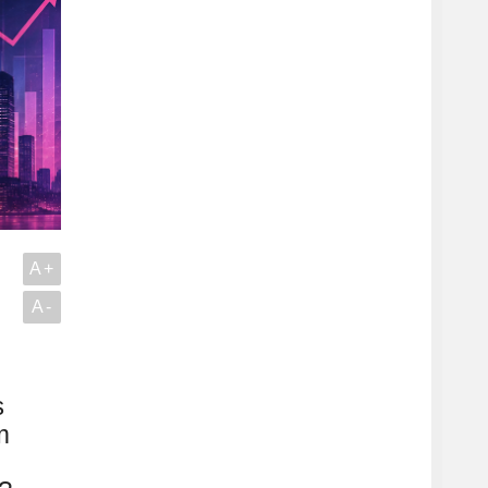
A+
A-
s
m