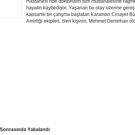
Hastanesi’nde doktorların tüm müdahalesine rağm
hayatın kaybediyor. Yaşanan bu olay üzerine geniş
kapsamlı bir çalışma başlatan Karaman Cinayet Bü
Amirliği ekipleri, ölen kişinin, Mehmet Demirhan o
a Sonrasında Yakalandı