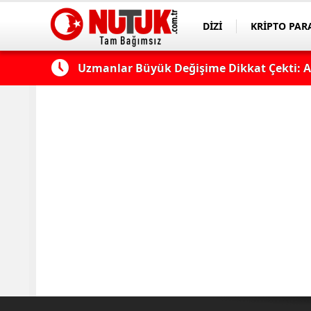
DİZİ
KRİPTO PAR
ASAYİŞ
SPOR
ek...
Uzmanlar Büyük Değişime Dikkat Çekti: As