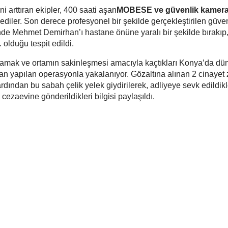
i arttıran ekipler, 400 saati aşan
MOBESE ve güvenlik kamera
celediler. Son derece profesyonel bir şekilde gerçekleştirilen güve
 Mehmet Demirhan’ı hastane önüne yaralı bir şekilde bırakıp
 olduğu tespit edildi.
mamak ve ortamın sakinleşmesi amacıyla kaçtıkları Konya’da d
ndan yapılan operasyonla yakalanıyor. Gözaltına alınan 2 cinayet 
rdından bu sabah çelik yelek giydirilerek, adliyeye sevk edildikl
ezaevine gönderildikleri bilgisi paylaşıldı.