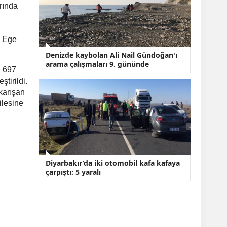
arında
y Ege
Denizde kaybolan Ali Nail Gündoğan'ı
arama çalışmaları 9. gününde
a 697
tirildi.
 karışan
ilesine
Diyarbakır’da iki otomobil kafa kafaya
çarpıştı: 5 yaralı