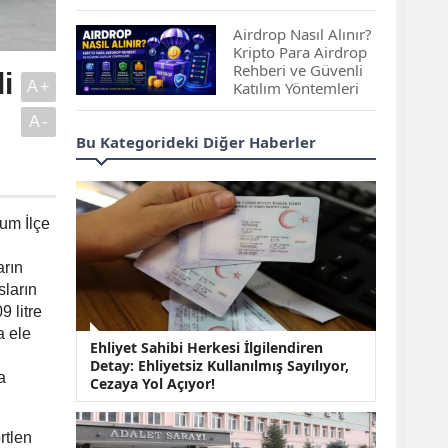
Çıkan Projeler
Airdrop Nasıl Alınır?
Kripto Para Airdrop
Rehberi ve Güvenli
i
A+
Katılım Yöntemleri
A-
Spot ve Vadeli İşlem
Bu Kategorideki Diğer Haberler
Arasındaki Farklar |
Hangi Piyasa Sizin
İçin Daha Uygun?
um İlçe
ABD-İran Anlaşması
Sonrası Altın Rekora
arın
Koştu, Petrol
Fiyatları Sert Düştü
sların
9 litre
Temmuz 2026 Maaş
a ele
Ehliyet Sahibi Herkesi İlgilendiren
Zammı Netleşiyor!
Detay: Ehliyetsiz Kullanılmış Sayılıyor,
Memur, Emekli ve
a
Cezaya Yol Açıyor!
Sosyal Yardımlarda
Yeni Oranlar
KOSGEB’den
rtlen