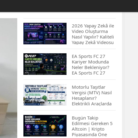
2026 Yapay Zekâ ile
Video Oluşturma
Nasıl Yapılır? Kaliteli
Yapay Zekâ Videosu
Hazırlamanın
İpuçları...
EA Sports FC 27
Kariyer Modunda
Neler Bekleniyor?
EA Sports FC 27
Kariyer Modu
Yenilikleri…
Motorlu Taşıtlar
Vergisi (MTV) Nasıl
Hesaplanır?
Elektrikli Araçlarda
MTV Nasıl
Hesaplanır? MTV
Bugün Takip
Borcu Nasıl
Edilmesi Gereken 5
Sorgulanır?
Altcoin | Kripto
Piyasasında Öne