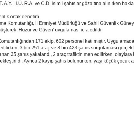
T. A.Y. H.Ü. R.A. ve C.D. isimli şahıslar gözaltına alınırken hakl
nlik ortak denetim
arma Komutanlığı, İl Emniyet Müdürlüğü ve Sahil Güvenlik Güne
üşterek ‘Huzur ve Güven’ uygulaması icra edildi.
mutanlığından 171 ekip, 602 personel katılmıştır. Uygulamad
edilirken, 3 bin 251 araç ve 8 bin 423 şahıs sorgulaması gerçekleş
nan 35 şahıs yakalandı, 2 araç trafiktin men edilirken, olaylara
ekleştirildi. Ayrıca 2 kayıp şahıs bulunurken, yaşı küçük çocuk a