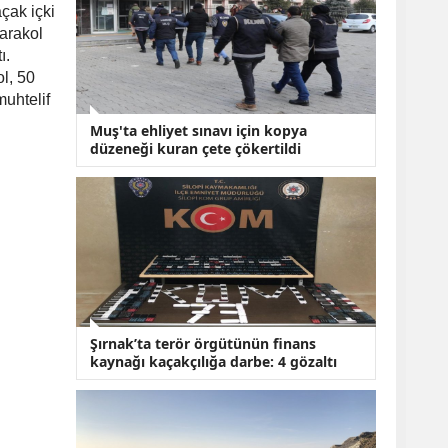
KOBİ’lere Dev
çak içki
Finansman Hamlesi:
Karakol
36 Ay Vadeli 30
ı.
Milyon TL Destek
ol, 50
Emekli Maaşlarında
muhtelif
Temmuz Hesabı:
Zam Oranı ve Taban
Muş'ta ehliyet sınavı için kopya
Aylık İçin Yeni
düzeneği kuran çete çökertildi
Senaryolar
Şırnak’ta terör örgütünün finans
kaynağı kaçakçılığa darbe: 4 gözaltı