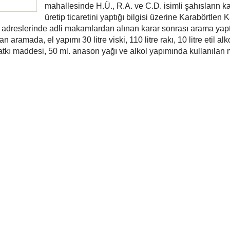
mahallesinde H.Ü., R.A. ve C.D. isimli şahısların ka
üretip ticaretini yaptığı bilgisi üzerine Karabörtlen 
in adreslerinde adli makamlardan alınan karar sonrası arama yapt
n aramada, el yapımı 30 litre viski, 110 litre rakı, 10 litre etil alk
katkı maddesi, 50 ml. anason yağı ve alkol yapımında kullanılan 