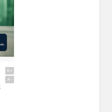
A+
A-
k
.