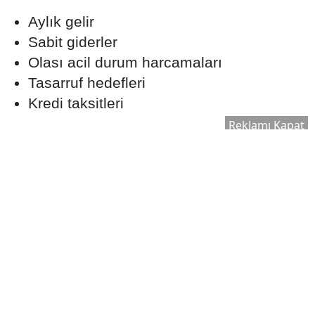
Aylık gelir
Sabit giderler
Olası acil durum harcamaları
Tasarruf hedefleri
Kredi taksitleri
Reklamı Kapat
Gerçekçi bir ödeme planı oluşturmak, uzun
vadede finansal dengeyi korumaya yardımcı
olabilir.
Ekspertiz Süreci Neden
Önemlidir?
Konut kredisi kullanılırken banka tarafından
satın alınacak taşınmaz için ekspertiz raporu
hazırlanır. Bu rapor, evin piyasa değerinin