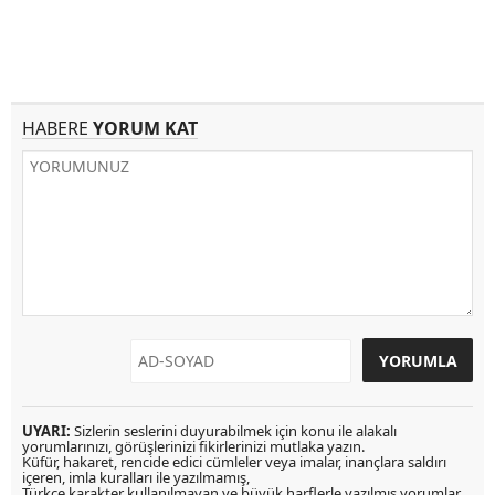
HABERE
YORUM KAT
UYARI:
Sizlerin seslerini duyurabilmek için konu ile alakalı
yorumlarınızı, görüşlerinizi fikirlerinizi mutlaka yazın.
Küfür, hakaret, rencide edici cümleler veya imalar, inançlara saldırı
içeren, imla kuralları ile yazılmamış,
Türkçe karakter kullanılmayan ve büyük harflerle yazılmış yorumlar