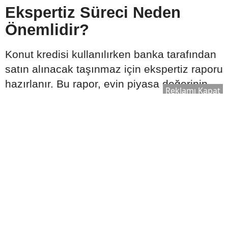
Ekspertiz Süreci Neden
Önemlidir?
Konut kredisi kullanılırken banka tarafından
satın alınacak taşınmaz için ekspertiz raporu
hazırlanır. Bu rapor, evin piyasa değerinin
Reklamı Kapat
belirlenmesinde önemli rol oynar.
Ekspertiz sonucuna göre:
Kullanılabilecek kredi tutarı değişebilir.
Satın alma süreci yeniden
değerlendirilebilir.
Bankanın kredi onay süreci şekillenebilir.
Bu nedenle ekspertiz raporu, kredi sürecinin
önemli aşamalarından biri olarak kabul edilir.