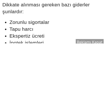
Dikkate alınması gereken bazı giderler
şunlardır:
Zorunlu sigortalar
Tapu harcı
Ekspertiz ücreti
Reklamı Kapat
İpotek işlemleri
Taşınma ve tadilat giderleri
Toplam bütçe planlanırken bu kalemlerin de
hesaba katılması önerilir.
Uzmanlardan Konut Kredisi
Tavsiyeleri
Finans uzmanları, konut kredisi
kullanmadan önce farklı bankaların