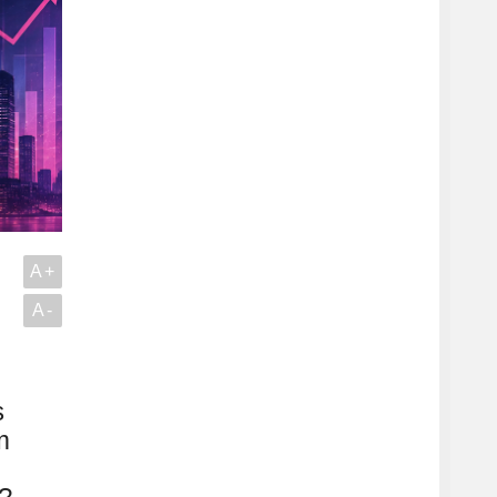
A+
A-
s
m