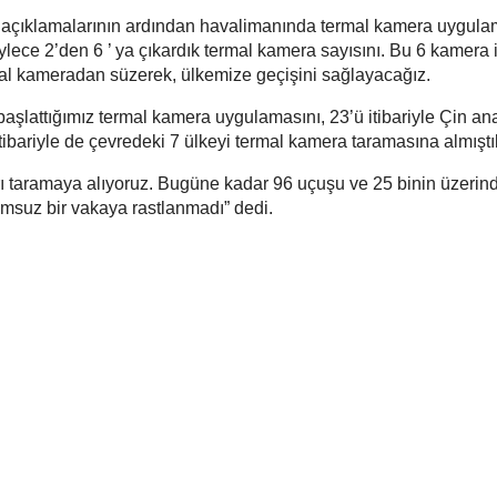
n açıklamalarının ardından havalimanında termal kamera uygul
lece 2’den 6 ’ ya çıkardık termal kamera sayısını. Bu 6 kamera i
mal kameradan süzerek, ülkemize geçişini sağlayacağız.
aşlattığımız termal kamera uygulamasını, 23’ü itibariyle Çin an
tibariyle de çevredeki 7 ülkeyi termal kamera taramasına almıştı
rı taramaya alıyoruz. Bugüne kadar 96 uçuşu ve 25 binin üzerin
umsuz bir vakaya rastlanmadı” dedi.