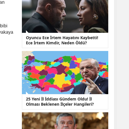
KOBİ’lere Dev
dan
Finansman Hamlesi:
36 Ay Vadeli 30
Milyon TL Destek
Emekli Maaşlarında
bibi
Temmuz Hesabı:
 vakaya
Zam Oranı ve Taban
Oyuncu Ece İrtem Hayatını Kaybetti!
Aylık İçin Yeni
Ece İrtem Kimdir, Neden Öldü?
Senaryolar
25 Yeni İl İddiası Gündem Oldu! İl
Olması Beklenen İlçeler Hangileri?