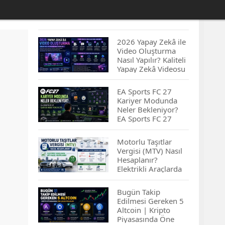
2026 Yapay Zekâ ile
Video Oluşturma
Nasıl Yapılır? Kaliteli
Yapay Zekâ Videosu
Hazırlamanın
İpuçları...
EA Sports FC 27
Kariyer Modunda
Neler Bekleniyor?
EA Sports FC 27
Kariyer Modu
Yenilikleri…
Motorlu Taşıtlar
Vergisi (MTV) Nasıl
Hesaplanır?
Elektrikli Araçlarda
MTV Nasıl
Hesaplanır? MTV
Bugün Takip
Borcu Nasıl
Edilmesi Gereken 5
Sorgulanır?
Altcoin | Kripto
Piyasasında Öne