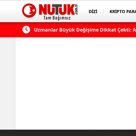
DİZİ
KRİPTO PAR
ASAYİŞ
SPOR
ek...
Uzmanlar Büyük Değişime Dikkat Çekti: As