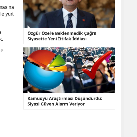
amasına
le yurt
a
Özgür Özel’e Beklenmedik Çağrı!
Siyasette Yeni İttifak İddiası
k.
de
Kamuoyu Araştırması Düşündürdü:
Siyasi Güven Alarm Veriyor