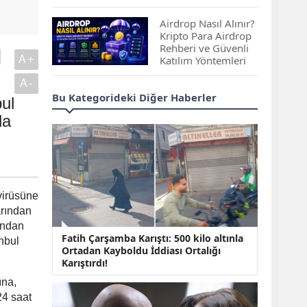
Çıkan Projeler
Airdrop Nasıl Alınır?
Kripto Para Airdrop
Rehberi ve Güvenli
l
A+
Katılım Yöntemleri
A-
Spot ve Vadeli İşlem
Bu Kategorideki Diğer Haberler
ul
Arasındaki Farklar |
Hangi Piyasa Sizin
da
İçin Daha Uygun?
ABD-İran Anlaşması
Sonrası Altın Rekora
Koştu, Petrol
virüsüne
Fiyatları Sert Düştü
arından
ından
Temmuz 2026 Maaş
Fatih Çarşamba Karıştı: 500 kilo altınla
Zammı Netleşiyor!
nbul
Ortadan Kayboldu İddiası Ortalığı
Memur, Emekli ve
Karıştırdı!
Sosyal Yardımlarda
Yeni Oranlar
ına,
KOSGEB’den
24 saat