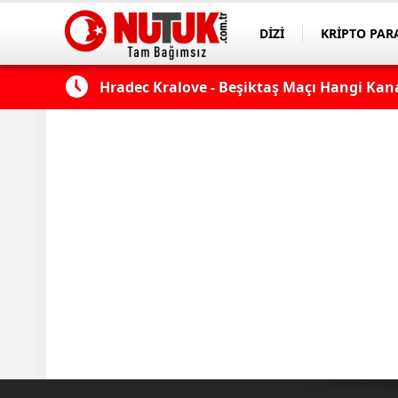
DİZİ
KRİPTO PAR
ASAYİŞ
SPOR
ek...
Hradec Kralove - Beşiktaş Maçı Hangi Kana
Muhtemel 11'ler... Hradec Kralove-Beşiktaş