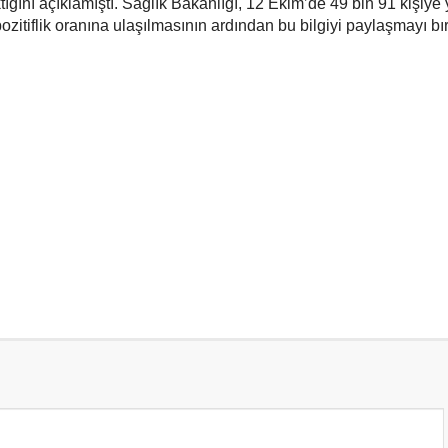
ıktığını açıklamıştı. Sağlık Bakanlığı, 12 Ekim’de 49 bin 91 kişiye
zitiflik oranına ulaşılmasının ardından bu bilgiyi paylaşmayı bır