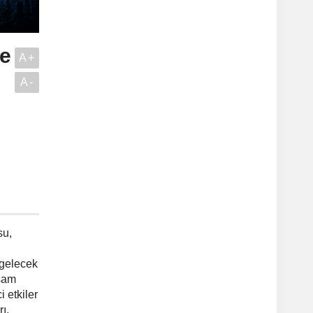
ve
A+
A-
su,
 gelecek
aşam
 etkiler
ı,