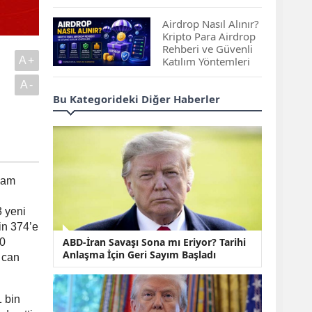
Çıkan Projeler
Airdrop Nasıl Alınır?
Kripto Para Airdrop
Rehberi ve Güvenli
A+
Katılım Yöntemleri
A-
Spot ve Vadeli İşlem
Bu Kategorideki Diğer Haberler
Arasındaki Farklar |
Hangi Piyasa Sizin
İçin Daha Uygun?
ABD-İran Anlaşması
Sonrası Altın Rekora
vam
Koştu, Petrol
Fiyatları Sert Düştü
3 yeni
in 374’e
Temmuz 2026 Maaş
ABD-İran Savaşı Sona mı Eriyor? Tarihi
40
Zammı Netleşiyor!
Anlaşma İçin Geri Sayım Başladı
Memur, Emekli ve
m can
Sosyal Yardımlarda
Yeni Oranlar
 bin
KOSGEB’den