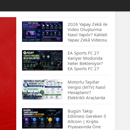
2026 Yapay Zekâ ile
Video Oluşturma
Nasıl Yapılır? Kaliteli
Yapay Zekâ Videosu
Hazırlamanın
İpuçları...
EA Sports FC 27
Kariyer Modunda
Neler Bekleniyor?
EA Sports FC 27
Kariyer Modu
Yenilikleri…
Motorlu Taşıtlar
Vergisi (MTV) Nasıl
Hesaplanır?
Elektrikli Araçlarda
MTV Nasıl
Hesaplanır? MTV
Bugün Takip
Borcu Nasıl
Edilmesi Gereken 5
Sorgulanır?
Altcoin | Kripto
Piyasasında Öne