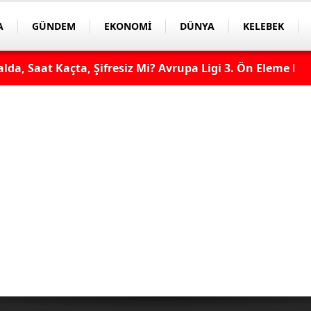
A
GÜNDEM
EKONOMİ
DÜNYA
KELEBEK
lda, Saat Kaçta, Şifresiz Mi? Avrupa Ligi 3. Ön Eleme Ma
 Maçı Şifresiz, HD Canlı Yayın