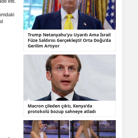
KOBİ’lere Dev
de etti.
Finansman Hamlesi:
36 Ay Vadeli 30
kımdaki
Milyon TL Destek
al
Emekli Maaşlarında
Temmuz Hesabı:
Trump Netanyahu’yu Uyardı Ama İsrail
Zam Oranı ve Taban
Füze Saldırısı Gerçekleşti! Orta Doğu’da
Aylık İçin Yeni
Gerilim Artıyor
Senaryolar
Macron çileden çıktı, Kenya'da
protokolü bozup sahneye atladı