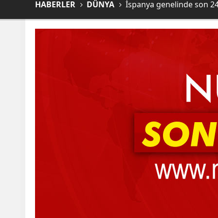
HABERLER
DÜNYA
İspanya genelinde son 24