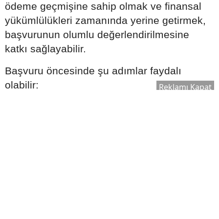
ödeme geçmişine sahip olmak ve finansal
yükümlülükleri zamanında yerine getirmek,
başvurunun olumlu değerlendirilmesine
katkı sağlayabilir.
Başvuru öncesinde şu adımlar faydalı
olabilir:
Reklamı Kapat
Gecikmiş borçların kapatılması
Kredi kartı ödemelerinin düzenli
yapılması
Gereksiz kredi başvurularından
kaçınılması
Mevcut borç yükünün kontrol altında
tutulması
Aylık Taksit Bütçenizi