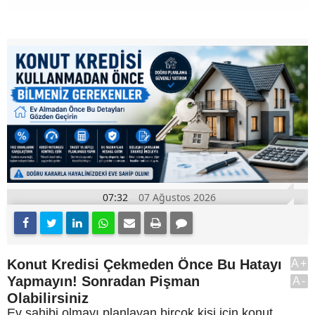
07:32
07 Ağustos 2026
Konut Kredisi Çekmeden Önce Bu Hatayı
A+
Yapmayın! Sonradan Pişman
A-
Olabilirsiniz
Ev sahibi olmayı planlayan birçok kişi için konut