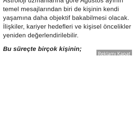
Astroloji uzmanlarına göre Ağustos ayının
temel mesajlarından biri de kişinin kendi
yaşamına daha objektif bakabilmesi olacak.
İlişkiler, kariyer hedefleri ve kişisel öncelikler
yeniden değerlendirilebilir.
Bu süreçte birçok kişinin;
Reklamı Kapat
Eski kararlarını sorgulaması,
Hayatındaki öncelikleri yeniden
belirlemesi,
İlişkilerinde denge arayışına yönelmesi,
Manevi konulara daha fazla ilgi
göstermesi
bekleniyor.
2026 Ağustos ayı yeryüzüne neler