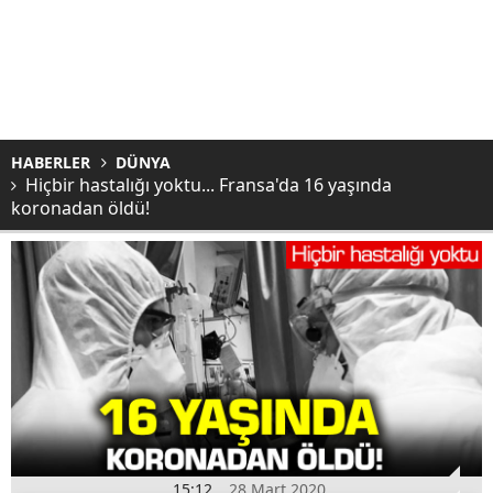
HABERLER
DÜNYA
Hiçbir hastalığı yoktu... Fransa'da 16 yaşında
koronadan öldü!
15:12
28 Mart 2020