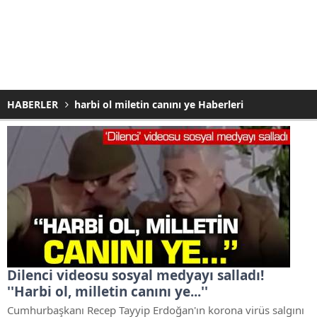
HABERLER
harbi ol miletin canını ye Haberleri
Dilenci videosu sosyal medyayı salladı!
''Harbi ol, milletin canını ye...''
Cumhurbaşkanı Recep Tayyip Erdoğan'ın korona virüs salgını