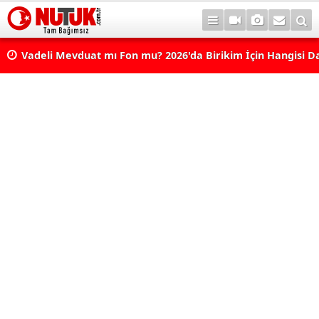
Vadeli Mevduat mı Fon mu? 2026'da Birikim İçin Hangisi D
Avantajlı? Nelere Dikkat Edilmeli?
Konut Kredisi Çekmeden Önce Bu Hatayı Yapmayın! Sonr
Pişman Olabilirsiniz