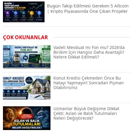
Bugün Takip Edilmesi Gereken 5 Altcoin
| Kripto Piyasasında Öne Çıkan Projeler
Airdrop Nasıl Alınır? Kripto Para Airdrop
ÇOK OKUNANLAR
Rehberi ve Güvenli Katılım Yöntemleri
Vadeli Mevduat mı Fon mu? 2026'da
Birikim İçin Hangisi Daha Avantajlı?
Nelere Dikkat Edilmeli?
Spot ve Vadeli İşlem Arasındaki Farklar |
Hangi Piyasa Sizin İçin Daha Uygun?
Konut Kredisi Çekmeden Önce Bu
Hatayı Yapmayın! Sonradan Pişman
Olabilirsiniz
ABD-İran Anlaşması Sonrası Altın
Rekora Koştu, Petrol Fiyatları Sert Düştü
Uzmanlar Büyük Değişime Dikkat
Çekti: Aslan ve Balık Tutulmaları
Neleri Değiştirecek?
Temmuz 2026 Maaş Zammı Netleşiyor!
Memur, Emekli ve Sosyal Yardımlarda