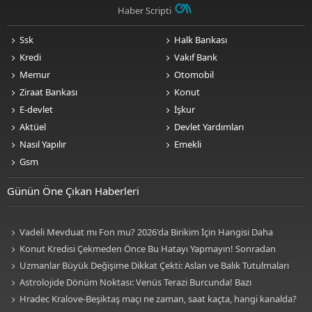
Haber Scripti
Ssk
Halk Bankası
Kredi
Vakıf Bank
Memur
Otomobil
Ziraat Bankası
Konut
E-devlet
İşkur
Aktüel
Devlet Yardımları
Nasıl Yapılır
Emekli
Gsm
Günün Öne Çıkan Haberleri
Vadeli Mevduat mı Fon mu? 2026'da Birikim İçin Hangisi Daha
Avantajlı? Nelere Dikkat Edilmeli?
Konut Kredisi Çekmeden Önce Bu Hatayı Yapmayın! Sonradan
Pişman Olabilirsiniz
Uzmanlar Büyük Değişime Dikkat Çekti: Aslan ve Balık Tutulmaları
Neleri Değiştirecek?
Astrolojide Dönüm Noktası: Venüs Terazi Burcunda! Bazı
Sektörlerde Dengeler Değişecek...
Hradec Kralove-Beşiktaş maçı ne zaman, saat kaçta, hangi kanalda?