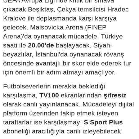
UEFA Avrupa Ligi'nde kritik bir sınava
çıkacak Beşiktaş, Çekya temsilcisi Hradec
Kralove ile deplasmanda karşı karşıya
gelecek. Malsovicka Arena (FINEP
Arena)'da oynanacak mücadele, Türkiye
saati ile
20.00'de
başlayacak. Siyah-
beyazlılar, İstanbul'da oynanacak rövanş
öncesinde avantajlı bir skor elde ederek tur
için önemli bir adım atmayı amaçlıyor.
Futbolseverlerin merakla beklediği
karşılaşma,
TV100
ekranlarından
şifresiz
olarak canlı yayınlanacak. Mücadeleyi dijital
platform üzerinden takip etmek isteyen
taraftarlar ise karşılaşmayı
S Sport Plus
aboneliği aracılığıyla canlı izleyebilecek.