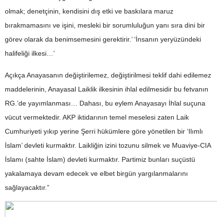
olmak; denetçinin, kendisini dış etki ve baskılara maruz
bırakmamasını ve işini, mesleki bir sorumluluğun yanı sıra dini bir
görev olarak da benimsemesini gerektirir.’ ‘İnsanın yeryüzündeki
halifeliği ilkesi…’
Açıkça Anayasanın değiştirilemez, değiştirilmesi teklif dahi edilemez
maddelerinin, Anayasal Laiklik ilkesinin ihlal edilmesidir bu fetvanın
RG.’de yayımlanması… Dahası, bu eylem Anayasayı İhlal suçuna
vücut vermektedir. AKP iktidarının temel meselesi zaten Laik
Cumhuriyeti yıkıp yerine Şerri hükümlere göre yönetilen bir ‘Ilımlı
İslam’ devleti kurmaktır. Laikliğin izini tozunu silmek ve Muaviye-CIA
İslamı (sahte İslam) devleti kurmaktır. Partimiz bunları suçüstü
yakalamaya devam edecek ve elbet birgün yargılanmalarını
sağlayacaktır.”