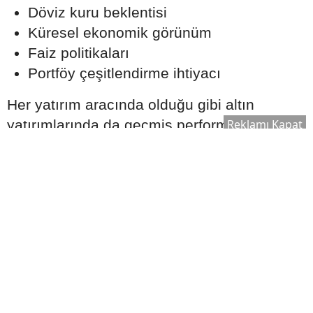
Döviz kuru beklentisi
Küresel ekonomik görünüm
Faiz politikaları
Portföy çeşitlendirme ihtiyacı
Her yatırım aracında olduğu gibi altın
Reklamı Kapat
yatırımlarında da geçmiş performansın
gelecekte aynı sonucu garanti etmediği
unutulmamalıdır.
Uzmanlar Ne Öneriyor?
Finans uzmanları, yatırımcıların tüm
birikimlerini tek bir yatırım aracına
yönlendirmek yerine risklerini dağıtacak
dengeli bir portföy oluşturmalarının daha