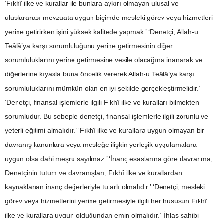
‘Fıkhî ilke ve kurallar ile bunlara aykırı olmayan ulusal ve
uluslararası mevzuata uygun biçimde mesleki görev veya hizmetleri
yerine getirirken işini yüksek kalitede yapmak.’ ‘Denetçi, Allah-u
Teâlâ’ya karşı sorumluluğunu yerine getirmesinin diğer
sorumluluklarını yerine getirmesine vesile olacağına inanarak ve
diğerlerine kıyasla buna öncelik vererek Allah-u Teâlâ’ya karşı
sorumluluklarını mümkün olan en iyi şekilde gerçekleştirmelidir.’
‘Denetçi, finansal işlemlerle ilgili Fıkhî ilke ve kuralları bilmekten
sorumludur. Bu sebeple denetçi, finansal işlemlerle ilgili zorunlu ve
yeterli eğitimi almalıdır.’ ‘Fıkhî ilke ve kurallara uygun olmayan bir
davranış kanunlara veya mesleğe ilişkin yerleşik uygulamalara
uygun olsa dahi meşru sayılmaz.’ ‘İnanç esaslarına göre davranma;
Denetçinin tutum ve davranışları, Fıkhî ilke ve kurallardan
kaynaklanan inanç değerleriyle tutarlı olmalıdır.’ ‘Denetçi, mesleki
görev veya hizmetlerini yerine getirmesiyle ilgili her hususun Fıkhî
ilke ve kurallara uygun olduğundan emin olmalıdır.’ ‘İhlas sahibi