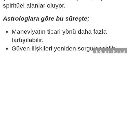
spiritüel alanlar oluyor.
Astrologlara göre bu süreçte;
Maneviyatın ticari yönü daha fazla
tartışılabilir.
Güven ilişkileri yeniden sorgulanabilir.
Reklamı Kapat
Etik değerler ön plana çıkabilir.
Gerçeklik ve samimiyet arayışı güç
kazanabilir.
Uzmanlar, bireylerin özellikle bilgi kirliliğine
karşı dikkatli olması ve önemli kararlarını
yalnızca astrolojik yorumlara
dayandırmaması gerektiğini de hatırlatıyor.
2026 Ağustos Ayı Yeryüzüne Neler