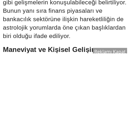
gibi gelişmelerin konuşulabileceği belirtiliyor.
Bunun yanı sıra finans piyasaları ve
bankacılık sektörüne ilişkin hareketliliğin de
astrolojik yorumlarda öne çıkan başlıklardan
biri olduğu ifade ediliyor.
Maneviyat ve Kişisel Gelişim
Reklamı Kapat
Alanında Yüzleşmeler Yaşanabilir
2026 Ağustos ayına ilişkin yorumlarda dikkat
çeken bir diğer konu ise kişisel gelişim ve
spiritüel alanlar oluyor.
Astrologlara göre bu süreçte;
Maneviyatın ticari yönü daha fazla
tartışılabilir.
Güven ilişkileri yeniden sorgulanabilir.