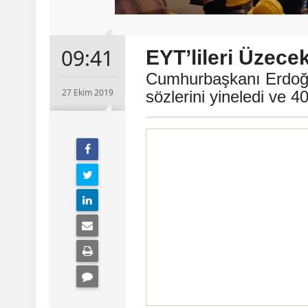
09:41
EYT’lileri Üzece
Cumhurbaşkanı Erdoğan
27 Ekim 2019
sözlerini yineledi ve 