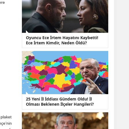
KOBİ’lere Dev
ere
Finansman Hamlesi:
36 Ay Vadeli 30
Milyon TL Destek
Emekli Maaşlarında
Temmuz Hesabı:
Zam Oranı ve Taban
Oyuncu Ece İrtem Hayatını Kaybetti!
Aylık İçin Yeni
Ece İrtem Kimdir, Neden Öldü?
Senaryolar
25 Yeni İl İddiası Gündem Oldu! İl
Olması Beklenen İlçeler Hangileri?
 plaket
hçe’nin