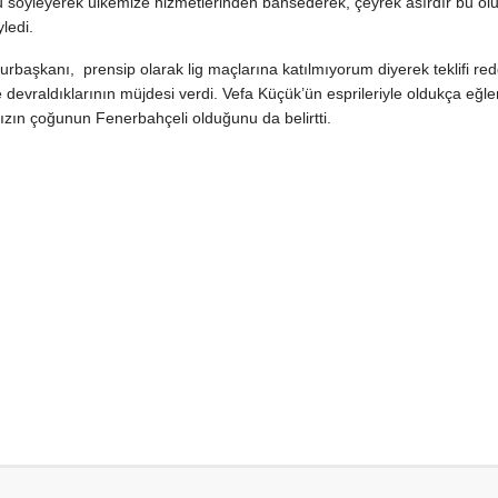
u söyleyerek ülkemize hizmetlerinden bahsederek, çeyrek asırdır bu o
ledi.
şkanı, prensip olarak lig maçlarına katılmıyorum diyerek teklifi redde
 devraldıklarının müjdesi verdi. Vefa Küçük’ün esprileriyle oldukça eğle
zın çoğunun Fenerbahçeli olduğunu da belirtti.