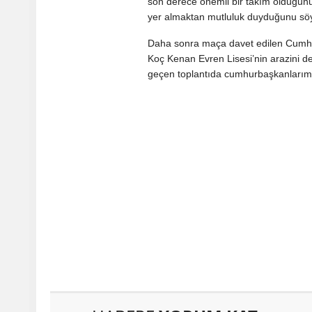
son derece önemli bir takım olduğun
yer almaktan mutluluk duyduğunu söy
Daha sonra maça davet edilen Cumhurba
Koç Kenan Evren Lisesi’nin arazini de
geçen toplantıda cumhurbaşkanlarımı