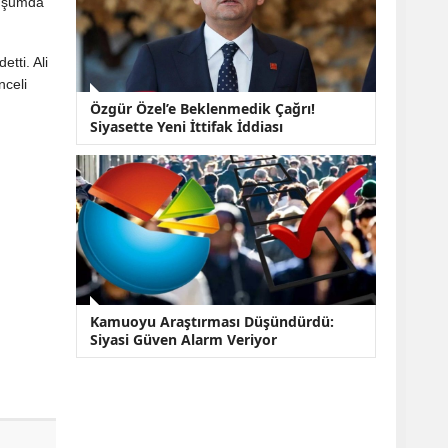
luşumda
tti. Ali
nceli
Özgür Özel’e Beklenmedik Çağrı!
Siyasette Yeni İttifak İddiası
Kamuoyu Araştırması Düşündürdü:
Siyasi Güven Alarm Veriyor