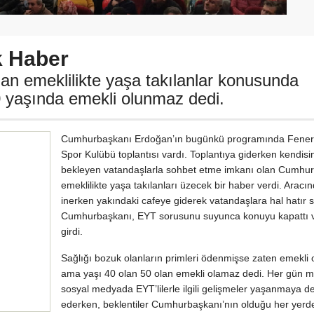
k Haber
 emeklilikte yaşa takılanlar konusunda
40 yaşında emekli olunmaz dedi.
Cumhurbaşkanı Erdoğan’ın bugünkü programında Fene
Spor Kulübü toplantısı vardı. Toplantıya giderken kendisin
bekleyen vatandaşlarla sohbet etme imkanı olan Cumhur
emeklilikte yaşa takılanları üzecek bir haber verdi. Aracı
inerken yakındaki cafeye giderek vatandaşlara hal hatır 
Cumhurbaşkanı, EYT sorusunu suyunca konuyu kapattı v
girdi.
Sağlığı bozuk olanların primleri ödenmişse zaten emekli ol
ama yaşı 40 olan 50 olan emekli olamaz dedi. Her gün 
sosyal medyada EYT’lilerle ilgili gelişmeler yaşanmaya 
ederken, beklentiler Cumhurbaşkanı’nın olduğu her yerde