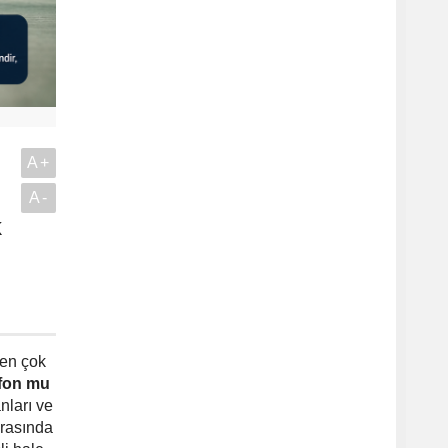
A+
A-
k
.
 en çok
 fon mu
nları ve
arasında