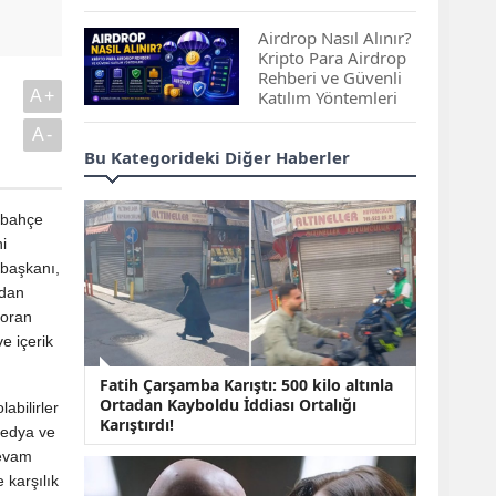
Çıkan Projeler
Airdrop Nasıl Alınır?
Kripto Para Airdrop
Rehberi ve Güvenli
A+
Katılım Yöntemleri
A-
Spot ve Vadeli İşlem
Bu Kategorideki Diğer Haberler
Arasındaki Farklar |
Hangi Piyasa Sizin
İçin Daha Uygun?
rbahçe
i
ABD-İran Anlaşması
başkanı,
Sonrası Altın Rekora
ndan
Koştu, Petrol
soran
Fiyatları Sert Düştü
e içerik
Temmuz 2026 Maaş
Fatih Çarşamba Karıştı: 500 kilo altınla
Zammı Netleşiyor!
Ortadan Kayboldu İddiası Ortalığı
abilirler
Memur, Emekli ve
Karıştırdı!
Sosyal Yardımlarda
medya ve
Yeni Oranlar
devam
KOSGEB’den
 karşılık