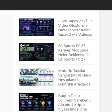
2026 Yapay Zekâ ile
Video Oluşturma
Nasıl Yapılır? Kaliteli
Yapay Zekâ Videosu
Hazırlamanın
İpuçları...
EA Sports FC 27
Kariyer Modunda
Neler Bekleniyor?
EA Sports FC 27
Kariyer Modu
Yenilikleri…
Motorlu Taşıtlar
Vergisi (MTV) Nasıl
Hesaplanır?
Elektrikli Araçlarda
MTV Nasıl
Hesaplanır? MTV
Bugün Takip
Borcu Nasıl
Edilmesi Gereken 5
Sorgulanır?
Altcoin | Kripto
Piyasasında Öne