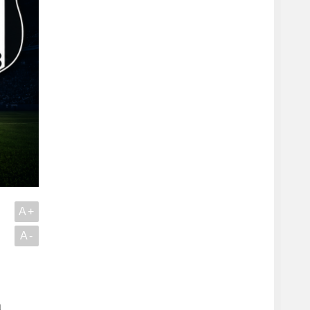
A+
A-
a