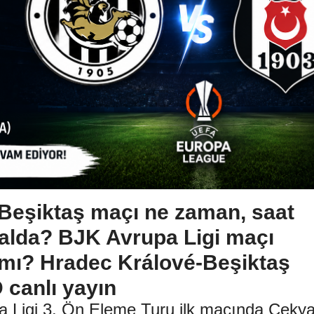
Beşiktaş maçı ne zaman, saat
nalda? BJK Avrupa Ligi maçı
a mı? Hradec Králové-Beşiktaş
 canlı yayın
a Ligi 3. Ön Eleme Turu ilk maçında Çeky