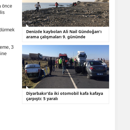
ta önce
lis
ldürmek
Denizde kaybolan Ali Nail Gündoğan'ı
arama çalışmaları 9. gününde
keme, 3
sine
Diyarbakır’da iki otomobil kafa kafaya
çarpıştı: 5 yaralı