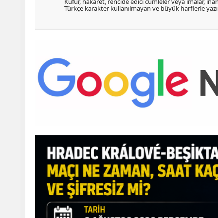
Küfür, hakaret, rencide edici cümleler veya imalar, inanç
Türkçe karakter kullanılmayan ve büyük harflerle ya