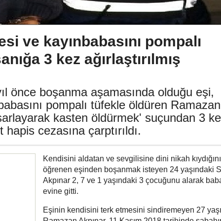
desi ve kayınbabasını pompalı
anığa 3 kez ağırlaştırılmış
ıl önce boşanma aşamasında olduğu eşi,
nbabasını pompalı tüfekle öldüren Ramazan
tasarlayarak kasten öldürmek' suçundan 3 k
 hapis cezasına çarptırıldı.
Kendisini aldatan ve sevgilisine dini nikah kıydığını
öğrenen eşinden boşanmak isteyen 24 yaşındaki S
Akpınar 2, 7 ve 1 yaşındaki 3 çocuğunu alarak bab
evine gitti.
Eşinin kendisini terk etmesini sindiremeyen 27 yaş
Ramazan Akpınar, 11 Kasım 2018 tarihinde sabahı