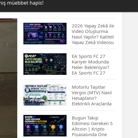
lmış müebbet hapis!
2026 Yapay Zekâ ile
Video Oluşturma
Nasıl Yapılır? Kaliteli
Yapay Zekâ Videosu
Hazırlamanın
İpuçları...
EA Sports FC 27
Kariyer Modunda
Neler Bekleniyor?
EA Sports FC 27
Kariyer Modu
Yenilikleri…
Motorlu Taşıtlar
Vergisi (MTV) Nasıl
Hesaplanır?
Elektrikli Araçlarda
MTV Nasıl
Hesaplanır? MTV
Bugün Takip
Borcu Nasıl
Edilmesi Gereken 5
Sorgulanır?
Altcoin | Kripto
Piyasasında Öne