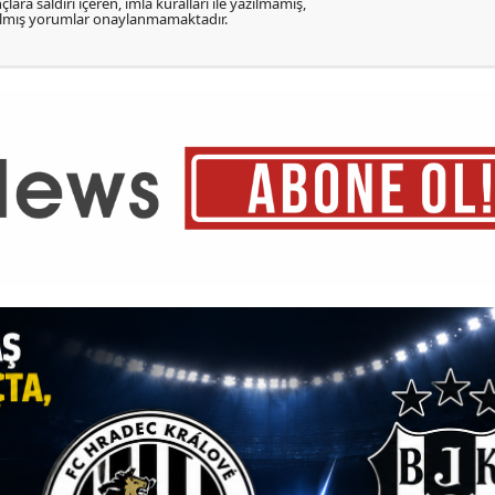
lara saldırı içeren, imla kuralları ile yazılmamış,
zılmış yorumlar onaylanmamaktadır.