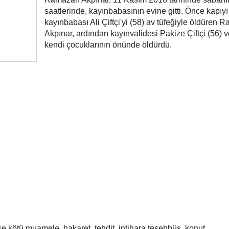
saatlerinde, kayınbabasının evine gitti. Önce kapıy
kayınbabası Ali Çiftçi'yi (58) av tüfeğiyle öldüren
Akpınar, ardından kayınvalidesi Pakize Çiftçi (56) v
kendi çocuklarının önünde öldürdü.
e kötü muamele, hakaret, tehdit, intihara teşebbüs, konut