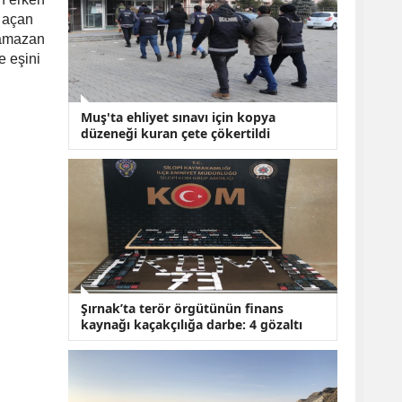
KOBİ’lere Dev
Finansman Hamlesi:
ı açan
36 Ay Vadeli 30
 Ramazan
Milyon TL Destek
e eşini
Emekli Maaşlarında
Temmuz Hesabı:
Zam Oranı ve Taban
Muş'ta ehliyet sınavı için kopya
Aylık İçin Yeni
düzeneği kuran çete çökertildi
Senaryolar
Şırnak’ta terör örgütünün finans
kaynağı kaçakçılığa darbe: 4 gözaltı