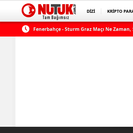
DİZİ
KRİPTO PAR
ASAYİŞ
SPOR
çı şifresiz
Fenerbahçe - Sturm Graz Maçı Ne Zaman, S