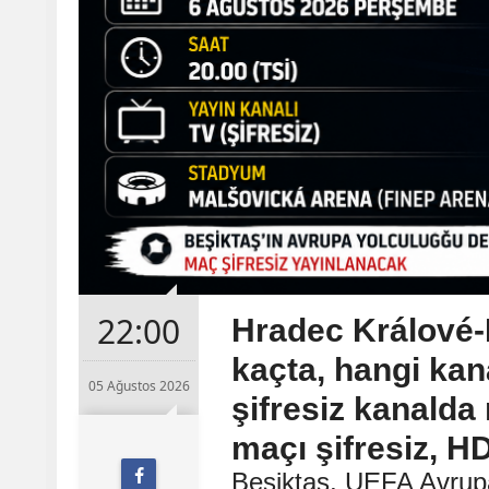
22:00
Hradec Králové-
kaçta, hangi ka
05 Ağustos 2026
şifresiz kanald
maçı şifresiz, HD
Beşiktaş, UEFA Avrup