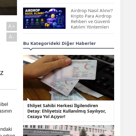
Çıkan Projeler
Airdrop Nasıl Alınır?
Kripto Para Airdrop
Rehberi ve Güvenli
A+
Katılım Yöntemleri
A-
Spot ve Vadeli İşlem
Bu Kategorideki Diğer Haberler
Arasındaki Farklar |
Hangi Piyasa Sizin
İçin Daha Uygun?
ABD-İran Anlaşması
ez
Sonrası Altın Rekora
Koştu, Petrol
Fiyatları Sert Düştü
Temmuz 2026 Maaş
ibel
Ehliyet Sahibi Herkesi İlgilendiren
Zammı Netleşiyor!
Detay: Ehliyetsiz Kullanılmış Sayılıyor,
asının
Memur, Emekli ve
Cezaya Yol Açıyor!
Sosyal Yardımlarda
Yeni Oranlar
ındaki
KOSGEB’den
n erken