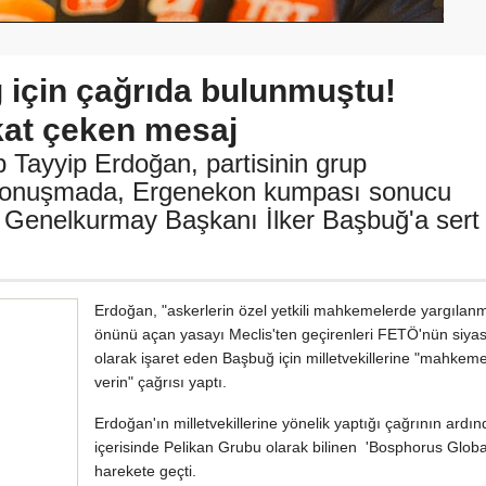
için çağrıda bulunmuştu!
kat çeken mesaj
Tayyip Erdoğan, partisinin grup
ı konuşmada, Ergenekon kumpası sonucu
 Genelkurmay Başkanı İlker Başbuğ'a sert
Erdoğan, "askerlerin özel yetkili mahkemelerde yargılan
önünü açan yasayı Meclis'ten geçirenleri FETÖ'nün siyas
olarak işaret eden Başbuğ için milletvekillerine "mahkem
verin" çağrısı yaptı.
Erdoğan'ın milletvekillerine yönelik yaptığı çağrının ard
içerisinde Pelikan Grubu olarak bilinen 'Bosphorus Globa
harekete geçti.