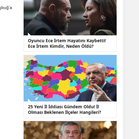
KOBİ’lere Dev
Finansman Hamlesi:
aşbuğ'a
36 Ay Vadeli 30
Milyon TL Destek
Emekli Maaşlarında
Temmuz Hesabı:
Zam Oranı ve Taban
Oyuncu Ece İrtem Hayatını Kaybetti!
Aylık İçin Yeni
Ece İrtem Kimdir, Neden Öldü?
Senaryolar
25 Yeni İl İddiası Gündem Oldu! İl
Olması Beklenen İlçeler Hangileri?