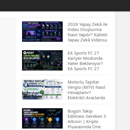
2026 Yapay Zekâ ile
Video Oluşturma
Nasıl Yapılır? Kaliteli
Yapay Zekâ Videosu
Hazırlamanın
İpuçları...
EA Sports FC 27
Kariyer Modunda
Neler Bekleniyor?
EA Sports FC 27
Kariyer Modu
Yenilikleri…
Motorlu Taşıtlar
Vergisi (MTV) Nasıl
Hesaplanır?
Elektrikli Araçlarda
MTV Nasıl
Hesaplanır? MTV
Bugün Takip
Borcu Nasıl
Edilmesi Gereken 5
Sorgulanır?
Altcoin | Kripto
Piyasasında Öne