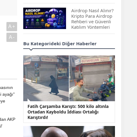
Çıkan Projeler
Airdrop Nasıl Alınır?
Kripto Para Airdrop
Rehberi ve Güvenli
A+
Katılım Yöntemleri
A-
Spot ve Vadeli İşlem
Bu Kategorideki Diğer Haberler
Arasındaki Farklar |
Hangi Piyasa Sizin
İçin Daha Uygun?
ABD-İran Anlaşması
Sonrası Altın Rekora
Koştu, Petrol
masının
Fiyatları Sert Düştü
i ayağı"
eye
Temmuz 2026 Maaş
Fatih Çarşamba Karıştı: 500 kilo altınla
Zammı Netleşiyor!
Ortadan Kayboldu İddiası Ortalığı
Memur, Emekli ve
Karıştırdı!
Sosyal Yardımlarda
ından AKP
Yeni Oranlar
l'
KOSGEB’den