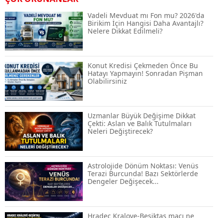
Rehberi ve Güvenli Katılım Yöntemleri
Vadeli Mevduat mı Fon mu? 2026'da
Birikim İçin Hangisi Daha Avantajlı?
Nelere Dikkat Edilmeli?
Spot ve Vadeli İşlem Arasındaki Farklar |
Hangi Piyasa Sizin İçin Daha Uygun?
Konut Kredisi Çekmeden Önce Bu
Hatayı Yapmayın! Sonradan Pişman
Olabilirsiniz
ABD-İran Anlaşması Sonrası Altın
Rekora Koştu, Petrol Fiyatları Sert Düştü
Uzmanlar Büyük Değişime Dikkat
Çekti: Aslan ve Balık Tutulmaları
Neleri Değiştirecek?
Temmuz 2026 Maaş Zammı Netleşiyor!
Memur, Emekli ve Sosyal Yardımlarda
Yeni Oranlar
Astrolojide Dönüm Noktası: Venüs
Terazi Burcunda! Bazı Sektörlerde
Dengeler Değişecek...
KOSGEB’den KOBİ’lere Dev Finansman
Hamlesi: 36 Ay Vadeli 30 Milyon TL
Destek
Hradec Kralove-Beşiktaş maçı ne