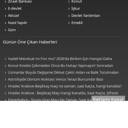
Ziraat Bankası
Konut
E-devlet
İşkur
Aktüel
Devlet Yardımları
Nasıl Yapılır
Emekli
Gsm
Günün Öne Çıkan Haberleri
Vadeli Mevduat mı Fon mu? 2026'da Birikim İçin Hangisi Daha
Avantajlı? Nelere Dikkat Edilmeli?
Konut Kredisi Çekmeden Önce Bu Hatayı Yapmayın! Sonradan
Pişman Olabilirsiniz
Uzmanlar Büyük Değişime Dikkat Çekti: Aslan ve Balık Tutulmaları
Neleri Değiştirecek?
Astrolojide Dönüm Noktası: Venüs Terazi Burcunda! Bazı
Sektörlerde Dengeler Değişecek...
Hradec Kralove-Beşiktaş maçı ne zaman, saat kaçta, hangi kanalda?
BJK Avrupa Ligi maçı şifresiz kanalda mı? Hradec Kralove-Beşiktaş maçı
Hradec Kralove - Beşiktaş Maçı Hangi Kanalda, Saat Kaçta, Şifresiz
Reklamı Kapat
şifresiz, HD canlı yayın
Mi? Avrupa Ligi 3. Ön Eleme Maçı Muhtemel 11'ler... Hradec Kralove-
Fenerbahçe - Sturm Graz Maçı Ne Zaman, Saat Kaçta, Hangi
Beşiktaş Maçı Şifresiz, HD Canlı Yayın
Kanalda? TV100 Şifresiz Canlı Maç İzle
Uzmanlardan Altın Uyarısı! Gram Altın mı Ons Altın mı Tercih
Edilmeli?
Doğum Haritası Nedir? Zodyak Kuşağı, Evler ve Elementler Ne
Anlama Geliyor? İşte Burçlar, Evler ve Elementlerin Anlamı!
4-9 Ağustos 2026 Günlük Burç Yorumları: Akrep, Boğa, Aslan ve
Kova Burçları Hayatınızda Köklü Bir Değişiklik Olacak!
Herkes Zayıflama İğnesini Konuşuyor! Zayıflama İğnesi