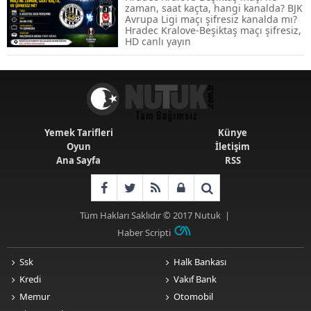
zaman, saat kaçta, hangi kanalda? BJK
Avrupa Ligi maçı şifresiz kanalda mı?
Emekli Maaşlarında Temmuz Hesabı:
Hradec Kralove-Beşiktaş maçı şifresiz,
Zam Oranı ve Taban Aylık İçin Yeni
HD canlı yayın
Senaryolar
Yemek Tarifleri
Künye
Oyun
İletişim
Ana Sayfa
RSS
Tüm Hakları Saklıdır © 2017
Nutuk
|
Haber Scripti
Ssk
Halk Bankası
Kredi
Vakıf Bank
Memur
Otomobil