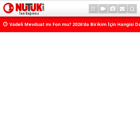
Vadeli Mevduat mı Fon mu? 2026'da Birikim İçin Hangisi D
Avantajlı? Nelere Dikkat Edilmeli?
Konut Kredisi Çekmeden Önce Bu Hatayı Yapmayın! Sonr
Pişman Olabilirsiniz