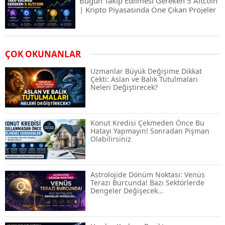
Bugün Takip Edilmesi Gereken 5 Altcoin
| Kripto Piyasasında Öne Çıkan Projeler
Airdrop Nasıl Alınır? Kripto Para Airdrop
ÇOK OKUNANLAR
Rehberi ve Güvenli Katılım Yöntemleri
Uzmanlar Büyük Değişime Dikkat
Çekti: Aslan ve Balık Tutulmaları
Neleri Değiştirecek?
Spot ve Vadeli İşlem Arasındaki Farklar |
Hangi Piyasa Sizin İçin Daha Uygun?
Konut Kredisi Çekmeden Önce Bu
Hatayı Yapmayın! Sonradan Pişman
Olabilirsiniz
ABD-İran Anlaşması Sonrası Altın
Rekora Koştu, Petrol Fiyatları Sert Düştü
Astrolojide Dönüm Noktası: Venüs
Terazi Burcunda! Bazı Sektörlerde
Dengeler Değişecek...
Temmuz 2026 Maaş Zammı Netleşiyor!
Memur, Emekli ve Sosyal Yardımlarda
Yeni Oranlar