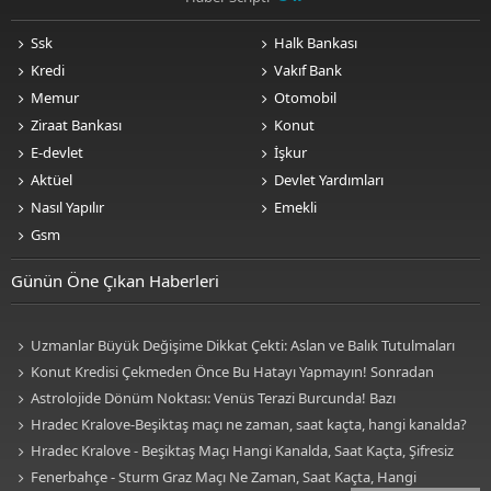
Ssk
Halk Bankası
Kredi
Vakıf Bank
Memur
Otomobil
Ziraat Bankası
Konut
E-devlet
İşkur
Aktüel
Devlet Yardımları
Nasıl Yapılır
Emekli
Gsm
Günün Öne Çıkan Haberleri
Uzmanlar Büyük Değişime Dikkat Çekti: Aslan ve Balık Tutulmaları
Neleri Değiştirecek?
Konut Kredisi Çekmeden Önce Bu Hatayı Yapmayın! Sonradan
Pişman Olabilirsiniz
Astrolojide Dönüm Noktası: Venüs Terazi Burcunda! Bazı
Sektörlerde Dengeler Değişecek...
Hradec Kralove-Beşiktaş maçı ne zaman, saat kaçta, hangi kanalda?
BJK Avrupa Ligi maçı şifresiz kanalda mı? Hradec Kralove-Beşiktaş maçı
Hradec Kralove - Beşiktaş Maçı Hangi Kanalda, Saat Kaçta, Şifresiz
şifresiz, HD canlı yayın
Mi? Avrupa Ligi 3. Ön Eleme Maçı Muhtemel 11'ler... Hradec Kralove-
Fenerbahçe - Sturm Graz Maçı Ne Zaman, Saat Kaçta, Hangi