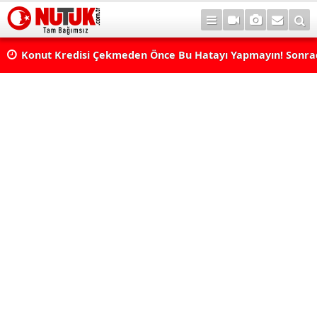
Konut Kredisi Çekmeden Önce Bu Hatayı Yapmayın! Sonr
Pişman Olabilirsiniz
Astrolojide Dönüm Noktası: Venüs Terazi Burcunda! Bazı 
Dengeler Değişecek...