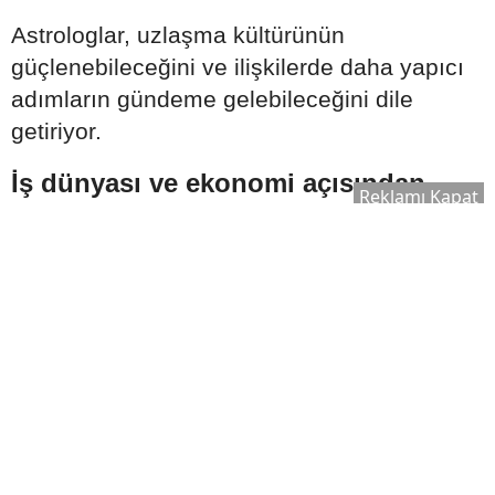
Astrologlar, uzlaşma kültürünün
güçlenebileceğini ve ilişkilerde daha yapıcı
adımların gündeme gelebileceğini dile
getiriyor.
İş dünyası ve ekonomi açısından
Reklamı Kapat
dikkat çeken yorumlar
Ağustos ayına ilişkin astrolojik analizlerde
ekonomik gelişmeler de önemli başlıklar
arasında gösteriliyor. Şirketlerin yeni kararlar
alabileceği, yatırım planlarının yeniden
şekillenebileceği ve girişimcilik faaliyetlerinin
hız kazanabileceği yönünde
değerlendirmeler yapılıyor.