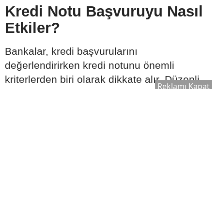
Kredi Notu Başvuruyu Nasıl
Etkiler?
Bankalar, kredi başvurularını
değerlendirirken kredi notunu önemli
kriterlerden biri olarak dikkate alır. Düzenli
Reklamı Kapat
ödeme geçmişine sahip olmak ve finansal
yükümlülükleri zamanında yerine getirmek,
başvurunun olumlu değerlendirilmesine
katkı sağlayabilir.
Başvuru öncesinde şu adımlar faydalı
olabilir:
Gecikmiş borçların kapatılması
Kredi kartı ödemelerinin düzenli