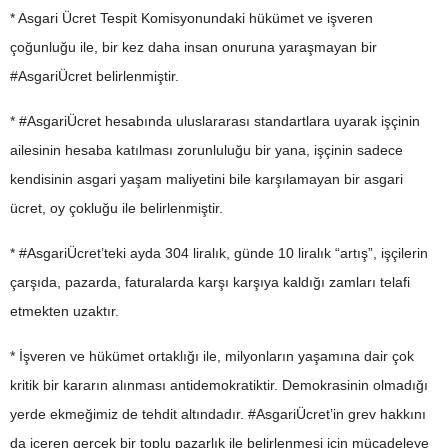
* Asgari Ücret Tespit Komisyonundaki hükümet ve işveren
çoğunluğu ile, bir kez daha insan onuruna yaraşmayan bir
#AsgariÜcret belirlenmiştir.
* #AsgariÜcret hesabında uluslararası standartlara uyarak işçinin
ailesinin hesaba katılması zorunluluğu bir yana, işçinin sadece
kendisinin asgari yaşam maliyetini bile karşılamayan bir asgari
ücret, oy çokluğu ile belirlenmiştir.
* #AsgariÜcret’teki ayda 304 liralık, günde 10 liralık “artış”, işçilerin
çarşıda, pazarda, faturalarda karşı karşıya kaldığı zamları telafi
etmekten uzaktır.
* İşveren ve hükümet ortaklığı ile, milyonların yaşamına dair çok
kritik bir kararın alınması antidemokratiktir. Demokrasinin olmadığı
yerde ekmeğimiz de tehdit altındadır. #AsgariÜcret’in grev hakkını
da içeren gerçek bir toplu pazarlık ile belirlenmesi için mücadeleye