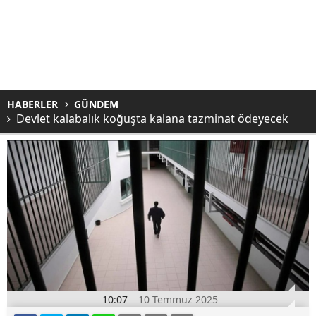
HABERLER
GÜNDEM
Devlet kalabalık koğuşta kalana tazminat ödeyecek
10:07
10 Temmuz 2025