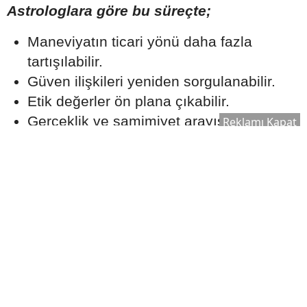
Astrologlara göre bu süreçte;
Maneviyatın ticari yönü daha fazla
tartışılabilir.
Güven ilişkileri yeniden sorgulanabilir.
Etik değerler ön plana çıkabilir.
Gerçeklik ve samimiyet arayışı güç
Reklamı Kapat
kazanabilir.
Uzmanlar, bireylerin özellikle bilgi kirliliğine
karşı dikkatli olması ve önemli kararlarını
yalnızca astrolojik yorumlara
dayandırmaması gerektiğini de hatırlatıyor.
2026 Ağustos Ayı Yeryüzüne Neler
Taşıyor?