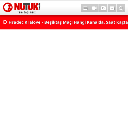
erde
Hradec Kralove - Beşiktaş Maçı Hangi Kanalda, Saat Kaçta,
Mi? Avrupa Ligi 3. Ön Eleme Maçı Muhtemel 11'ler... Hrade
Beşiktaş Maçı Şifresiz, HD Canlı Yayın