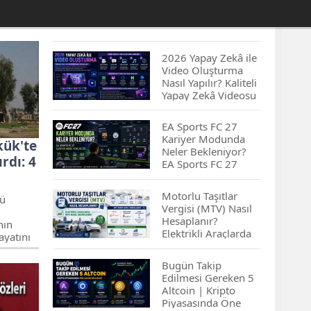
2026 Yapay Zekâ ile
Video Oluşturma
Nasıl Yapılır? Kaliteli
Yapay Zekâ Videosu
Hazırlamanın
İpuçları...
EA Sports FC 27
Kariyer Modunda
kük'te
Neler Bekleniyor?
rdı: 4
EA Sports FC 27
Kariyer Modu
Yenilikleri…
Motorlu Taşıtlar
yü
Vergisi (MTV) Nasıl
Hesaplanır?
nın
Elektrikli Araçlarda
ayatını
MTV Nasıl
Hesaplanır? MTV
Bugün Takip
Borcu Nasıl
Edilmesi Gereken 5
Sorgulanır?
Altcoin | Kripto
Piyasasında Öne