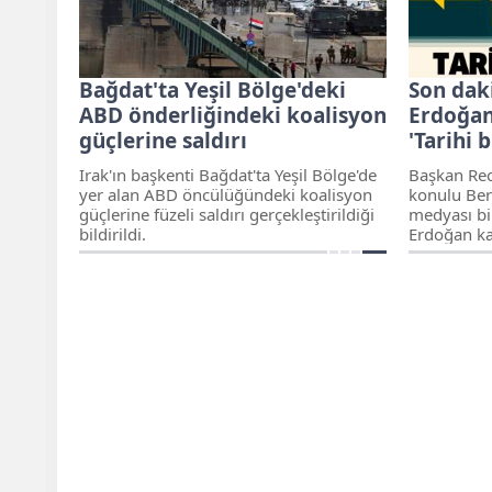
hakim, savc
planladığı
Bağdat'ta Yeşil Bölge'deki
Son dak
ABD önderliğindeki koalisyon
Erdoğan
güçlerine saldırı
'Tarihi 
Irak'ın başkenti Bağdat'ta Yeşil Bölge'de
Başkan Rec
yer alan ABD öncülüğündeki koalisyon
konulu Berl
güçlerine füzeli saldırı gerçekleştirildiği
medyası bi
bildirildi.
Erdoğan ka
“Libya’yı b
etmek tarih
barışa gide