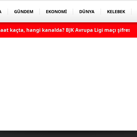
A
GÜNDEM
EKONOMİ
DÜNYA
KELEBEK
at kaçta, hangi kanalda? BJK Avrupa Ligi maçı şifresiz
şifresiz, HD canlı yayın
aat Kaçta, Hangi Kanalda? TV100 Şifresiz Canlı Maç İzle