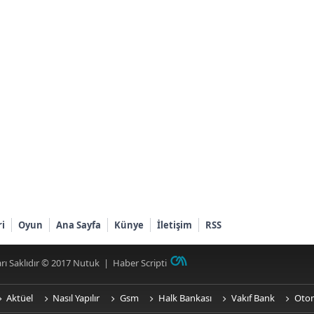
ri
Oyun
Ana Sayfa
Künye
İletişim
RSS
rı Saklıdır © 2017
Nutuk
|
Haber Scripti
Aktüel
Nasıl Yapılır
Gsm
Halk Bankası
Vakıf Bank
Oto