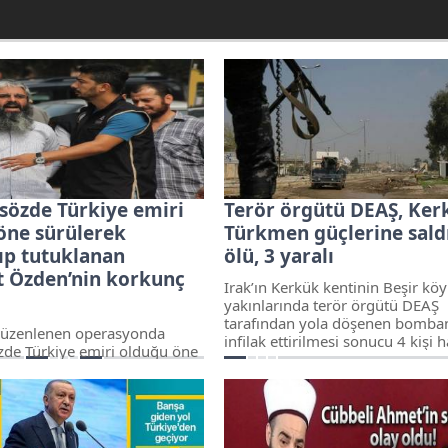
 sözde Türkiye emiri
Terör örgütü DEAŞ, Ker
öne sürülerek
Türkmen güçlerine saldı
ıp tutuklanan
ölü, 3 yaralı
 Özden’nin korkunç
Irak’ın Kerkük kentinin Beşir kö
yakınlarında terör örgütü DEAŞ
tarafından yola döşenen bomba
düzenlenen operasyonda
infilak ettirilmesi sonucu 4 kişi h
zde Türkiye emiri olduğu öne
kaybetti, 3 kişi yaralandı.
yakalanıp tutuklanan Mahmut
rak ve Suriye’den aldığı
ürkiye’de uyuyan hücrelerle
pılanmaya girdiği, esir olan
n serbest bırakılması için