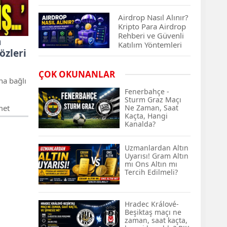
Çıkan Projeler
Airdrop Nasıl Alınır?
Kripto Para Airdrop
Rehberi ve Güvenli
n
Katılım Yöntemleri
özleri
Spot ve Vadeli İşlem
ÇOK OKUNANLAR
Arasındaki Farklar |
na bağlı
Hangi Piyasa Sizin
Fenerbahçe -
İçin Daha Uygun?
Sturm Graz Maçı
met
Ne Zaman, Saat
Kaçta, Hangi
hmut
ABD-İran Anlaşması
Kanalda?
Sonrası Altın Rekora
Koştu, Petrol
Fiyatları Sert Düştü
Uzmanlardan Altın
Uyarısı! Gram Altın
mı Ons Altın mı
Temmuz 2026 Maaş
Tercih Edilmeli?
Zammı Netleşiyor!
Memur, Emekli ve
Sosyal Yardımlarda
Hradec Králové-
Yeni Oranlar
Beşiktaş maçı ne
KOSGEB’den
zaman, saat kaçta,