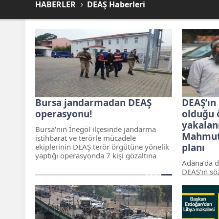
HABERLER
DEAŞ Haberleri
Bursa jandarmadan DEAŞ
DEAŞ’ın
operasyonu!
olduğu 
yakalan
Bursa'nın İnegöl ilçesinde jandarma
Mahmut
istihbarat ve terörle mücadele
planı
ekiplerinin DEAŞ terör örgütüne yönelik
yaptığı operasyonda 7 kişi gözaltına
Adana’da 
alındı.
DEAŞ’ın sö
sürülerek 
Özden’nin I
talimatla T
yeni bir ya
DEAŞ’lıları