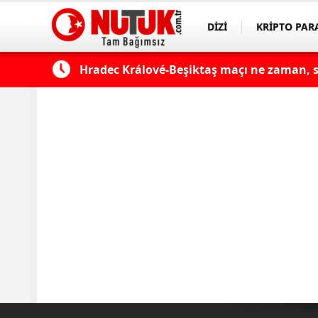
DİZİ
KRİPTO PAR
Hradec Králové-Beşiktaş maçı ne zaman, sa
ASAYİŞ
SPOR
kanalda mı? Hradec Králové-Beşiktaş maçı 
Fenerbahçe - Sturm Graz Maçı Ne Zaman, S