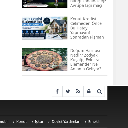
hangi kanalda? BJK
KOBİ’lere Dev
Avrupa Ligi maçı
Finansman Hamlesi:
şifresiz kanalda
36 Ay Vadeli 30
mı? Hradec
Milyon TL Destek
Konut Kredisi
Králové-Beşiktaş
Çekmeden Önce
maçı şifresiz, HD
Emekli Maaşlarında
Bu Hatayı
canlı yayın
Temmuz Hesabı:
Yapmayın!
Zam Oranı ve Taban
Sonradan Pişman
Aylık İçin Yeni
Olabilirsiniz
Senaryolar
Doğum Haritası
Nedir? Zodyak
Kuşağı, Evler ve
Elementler Ne
Anlama Geliyor?
mobil
Konut
İşkur
Devlet Yardımları
Emekli