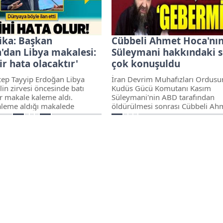
ı ve turist kafilesi kaçırmayı
 öne sürüldü
ika: Başkan
Cübbeli Ahmet Hoca'nı
'dan Libya makalesi:
Süleymani hakkındaki s
bir hata olacaktır'
çok konuşuldu
ep Tayyip Erdoğan Libya
İran Devrim Muhafızları Ordusu
in zirvesi öncesinde batı
Kudüs Gücü Komutanı Kasım
r makale kaleme aldı.
Süleymani'nin ABD tarafından
leme aldığı makalede
öldürülmesi sonrası Cübbeli Ah
ir savaş baronun insafına terk
Hoca olarak tanınan Ahmet Ma
i bir hata olacaktır. Libya'da
Ünlü'nün, sözleri olay oldu.
n yol Türkiye'den geçiyor”