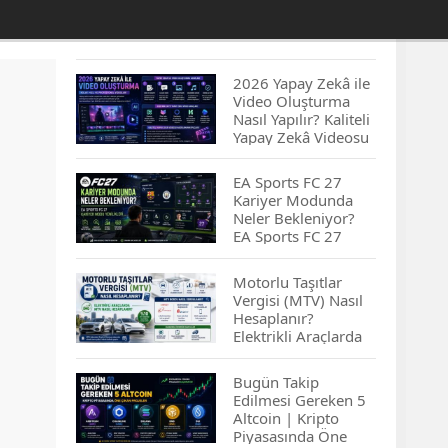
2026 Yapay Zekâ ile
Video Oluşturma
Nasıl Yapılır? Kaliteli
Yapay Zekâ Videosu
Hazırlamanın
İpuçları...
EA Sports FC 27
Kariyer Modunda
Neler Bekleniyor?
EA Sports FC 27
Kariyer Modu
Yenilikleri…
Motorlu Taşıtlar
Vergisi (MTV) Nasıl
Hesaplanır?
Elektrikli Araçlarda
MTV Nasıl
Hesaplanır? MTV
Bugün Takip
Borcu Nasıl
Edilmesi Gereken 5
Sorgulanır?
Altcoin | Kripto
Piyasasında Öne