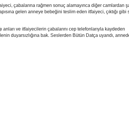
tfaiyeci, çabalarına rağmen sonuç alamayınca diğer camlardan ş
pısına gelen anneye bebeğini teslim eden itfaiyeci, çıktığı gibi 
nları ve itfaiyecilerin çabalarını cep telefonlarıyla kaydeden
ilenin duyarsızlığına bak. Seslerden Bütün Datça uyandı, anne