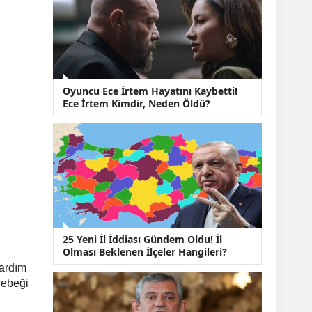
KOBİ’lere Dev
Finansman Hamlesi:
36 Ay Vadeli 30
Milyon TL Destek
Emekli Maaşlarında
Temmuz Hesabı:
Zam Oranı ve Taban
Oyuncu Ece İrtem Hayatını Kaybetti!
Aylık İçin Yeni
Ece İrtem Kimdir, Neden Öldü?
Senaryolar
25 Yeni İl İddiası Gündem Oldu! İl
Olması Beklenen İlçeler Hangileri?
yardım
 Bebeği