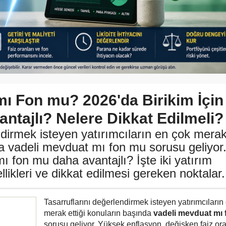
mı Fon mu? 2026'da Birikim İçin
ntajlı? Nelere Dikkat Edilmeli?
ndirmek isteyen yatırımcıların en çok mera
da vadeli mevduat mı fon mu sorusu geliyor
ı fon mu daha avantajlı? İşte iki yatırım
likleri ve dikkat edilmesi gereken noktalar.
Tasarruflarını değerlendirmek isteyen yatırımcıların
merak ettiği konuların başında
vadeli mevduat mı
sorusu geliyor. Yüksek enflasyon, değişken faiz ora