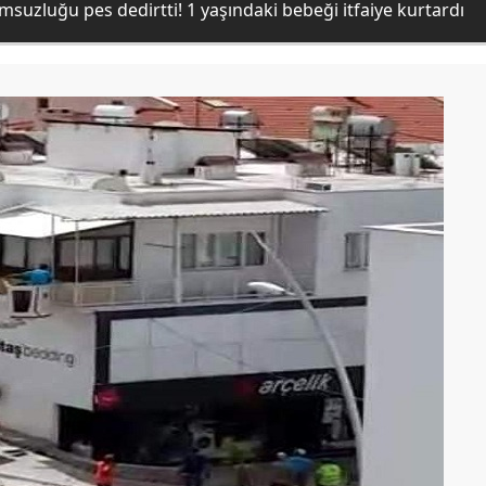
suzluğu pes dedirtti! 1 yaşındaki bebeği itfaiye kurtardı