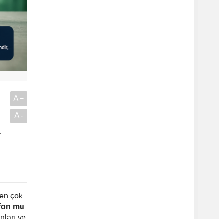
A+
A-
k
.
 en çok
 fon mu
nları ve