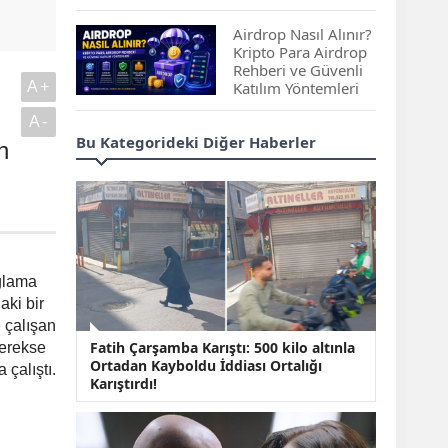
Çıkan Projeler
Airdrop Nasıl Alınır?
Kripto Para Airdrop
Rehberi ve Güvenli
A+
Katılım Yöntemleri
A-
Spot ve Vadeli İşlem
Bu Kategorideki Diğer Haberler
n
Arasındaki Farklar |
Hangi Piyasa Sizin
İçin Daha Uygun?
ABD-İran Anlaşması
Sonrası Altın Rekora
Koştu, Petrol
ağlama
Fiyatları Sert Düştü
aki bir
e çalışan
Temmuz 2026 Maaş
Fatih Çarşamba Karıştı: 500 kilo altınla
gerekse
Zammı Netleşiyor!
Ortadan Kayboldu İddiası Ortalığı
Memur, Emekli ve
çalıştı.
Karıştırdı!
Sosyal Yardımlarda
Yeni Oranlar
KOSGEB’den