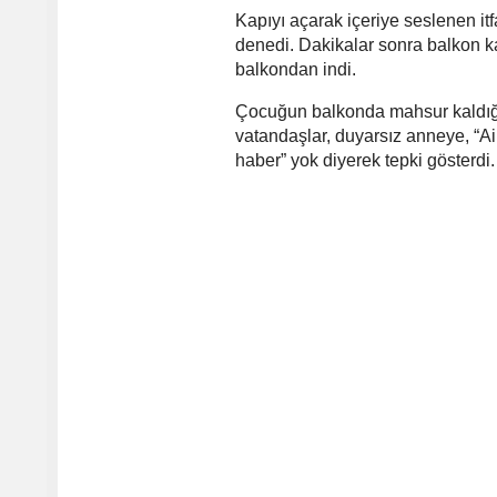
Kapıyı açarak içeriye seslenen i
denedi. Dakikalar sonra balkon ka
balkondan indi.
Çocuğun balkonda mahsur kaldığı a
vatandaşlar, duyarsız anneye, “A
haber” yok diyerek tepki gösterdi.