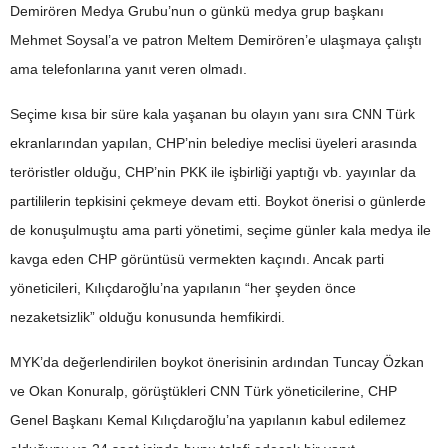
Demirören Medya Grubu’nun o günkü medya grup başkanı
Mehmet Soysal’a ve patron Meltem Demirören’e ulaşmaya çalıştı
ama telefonlarına yanıt veren olmadı.
Seçime kısa bir süre kala yaşanan bu olayın yanı sıra CNN Türk
ekranlarından yapılan, CHP’nin belediye meclisi üyeleri arasında
teröristler olduğu, CHP’nin PKK ile işbirliği yaptığı vb. yayınlar da
partililerin tepkisini çekmeye devam etti. Boykot önerisi o günlerde
de konuşulmuştu ama parti yönetimi, seçime günler kala medya ile
kavga eden CHP görüntüsü vermekten kaçındı. Ancak parti
yöneticileri, Kılıçdaroğlu’na yapılanın “her şeyden önce
nezaketsizlik” olduğu konusunda hemfikirdi.
MYK’da değerlendirilen boykot önerisinin ardından Tuncay Özkan
ve Okan Konuralp, görüştükleri CNN Türk yöneticilerine, CHP
Genel Başkanı Kemal Kılıçdaroğlu’na yapılanın kabul edilemez