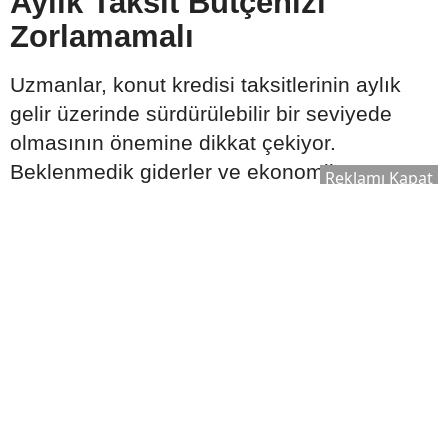
Aylık Taksit Bütçenizi
Zorlamamalı
Uzmanlar, konut kredisi taksitlerinin aylık
gelir üzerinde sürdürülebilir bir seviyede
olmasının önemine dikkat çekiyor.
Beklenmedik giderler ve ekonomik
Reklamı Kapat
değişiklikler de göz önünde bulundurularak
ödeme planı hazırlanması öneriliyor.
Bütçe oluştururken şu kalemler birlikte
değerlendirilmeli:
Aylık gelir
Sabit giderler
Olası acil durum harcamaları
Tasarruf hedefleri