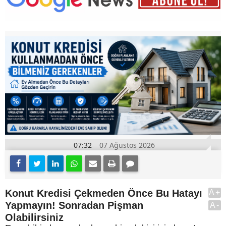
07:32
07 Ağustos 2026
Konut Kredisi Çekmeden Önce Bu Hatayı
A+
Yapmayın! Sonradan Pişman
A-
Olabilirsiniz