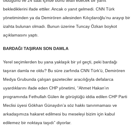
olduğunu ve 24 saat içinde bunu telafi edecek bir yanıt
beklediklerini ifade ettiler. Ancak o yanıt gelmedi. CNN Türk
yönetiminden ya da Demirören ailesinden Kılıçdaroğlu’nu arayıp bir
izahta bulunan olmadı. Bunun üzerine Tuncay Özkan boykot
açıklamasını yaptı.
BARDAĞI TAŞIRAN SON DAMLA
Yerel seçimlerden bu yana yaklaşık bir yıl geçti, peki bardağı
taşıran damla ne oldu? Bu süre zarfında CNN Türk’ü, Demirören
Medya Grubunda çalışan gazeteciler aracılığıyla defalarca
uyardıklarını ifade eden CHP yönetimi, “Ahmet Hakan’ın
programında Fethullah Gülen ile görüştüğü iddia edilen CHP Parti
Meclisi üyesi Gökhan Günaydın’a söz hakkı tanınmaması ve
arkadaşımıza hakaret edilmesi bu meseleyi bizim için kabul
edilemez bir noktaya taşıdı” diyorlar.