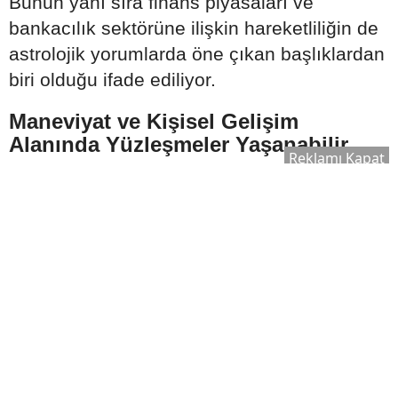
Bunun yanı sıra finans piyasaları ve
bankacılık sektörüne ilişkin hareketliliğin de
astrolojik yorumlarda öne çıkan başlıklardan
biri olduğu ifade ediliyor.
Maneviyat ve Kişisel Gelişim
Alanında Yüzleşmeler Yaşanabilir
Reklamı Kapat
2026 Ağustos ayına ilişkin yorumlarda dikkat
çeken bir diğer konu ise kişisel gelişim ve
spiritüel alanlar oluyor.
Astrologlara göre bu süreçte;
Maneviyatın ticari yönü daha fazla
tartışılabilir.
Güven ilişkileri yeniden sorgulanabilir.
Etik değerler ön plana çıkabilir.