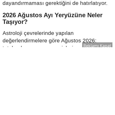
dayandırmaması gerektiğini de hatırlatıyor.
2026 Ağustos Ayı Yeryüzüne Neler
Taşıyor?
Astroloji çevrelerinde yapılan
değerlendirmelere göre Ağustos 2026;
Reklamı Kapat
tutulmalar, gezegen geçişleri ve
gökyüzündeki güçlü hizalanmalar nedeniyle
yılın en hareketli dönemlerinden biri olarak
görülüyor. İletişim, ekonomi, toplumsal
ilişkiler ve bireysel farkındalık alanlarında
önemli değişimlerin konuşulabileceği ifade
edilirken, yaşanacak gelişmelerin kişisel
doğum haritalarına göre farklı etkiler
oluşturabileceği belirtiliyor. Astrolojik
yorumlar kesin öngörüler değil, gökyüzü