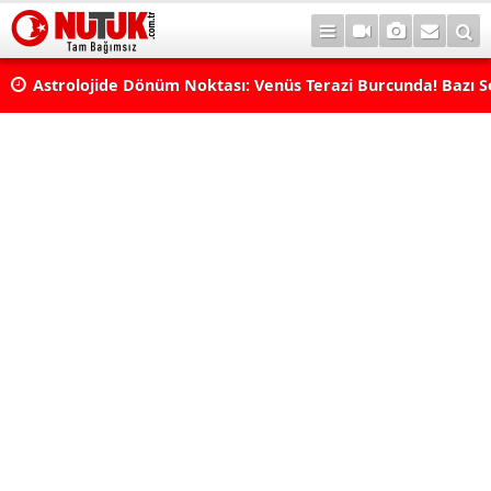
Astrolojide Dönüm Noktası: Venüs Terazi Burcunda! Bazı 
Dengeler Değişecek...
Uzmanlar Büyük Değişime Dikkat Çekti: Aslan ve Balık Tut
Neleri Değiştirecek?