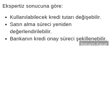
Ekspertiz sonucuna göre:
Kullanılabilecek kredi tutarı değişebilir.
Satın alma süreci yeniden
değerlendirilebilir.
Bankanın kredi onay süreci şekillenebilir.
Reklamı Kapat
Bu nedenle ekspertiz raporu, kredi sürecinin
önemli aşamalarından biri olarak kabul edilir.
Ek Masrafları Göz Ardı
Etmeyin
Ev satın alırken yalnızca kredi taksitleri
değil, farklı maliyetler de ortaya çıkabilir.
Dikkate alınması gereken bazı giderler