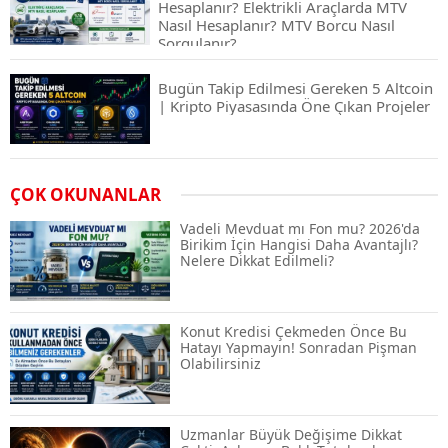
Hesaplanır? Elektrikli Araçlarda MTV
Nasıl Hesaplanır? MTV Borcu Nasıl
Sorgulanır?
Bugün Takip Edilmesi Gereken 5 Altcoin
| Kripto Piyasasında Öne Çıkan Projeler
Airdrop Nasıl Alınır? Kripto Para Airdrop
ÇOK OKUNANLAR
Rehberi ve Güvenli Katılım Yöntemleri
Vadeli Mevduat mı Fon mu? 2026'da
Birikim İçin Hangisi Daha Avantajlı?
Nelere Dikkat Edilmeli?
Spot ve Vadeli İşlem Arasındaki Farklar |
Hangi Piyasa Sizin İçin Daha Uygun?
Konut Kredisi Çekmeden Önce Bu
Hatayı Yapmayın! Sonradan Pişman
Olabilirsiniz
ABD-İran Anlaşması Sonrası Altın
Rekora Koştu, Petrol Fiyatları Sert Düştü
Uzmanlar Büyük Değişime Dikkat