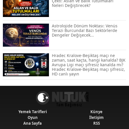
Çekti: Aslan ve Balık Tutulmaları
Neleri Değiştirecek?
Temmuz 2026 Maaş Zammı Netleşiyor!
Memur, Emekli ve Sosyal Yardımlarda
Yeni Oranlar
Astrolojide Dönüm Noktası: Venüs
Terazi Burcunda! Bazı Sektörlerde
Dengeler Değişecek...
KOSGEB’den KOBİ’lere Dev Finansman
Hamlesi: 36 Ay Vadeli 30 Milyon TL
Destek
Hradec Kralove-Beşiktaş maçı ne
zaman, saat kaçta, hangi kanalda? BJK
Avrupa Ligi maçı şifresiz kanalda mı?
Emekli Maaşlarında Temmuz Hesabı:
Hradec Kralove-Beşiktaş maçı şifresiz,
Zam Oranı ve Taban Aylık İçin Yeni
HD canlı yayın
Senaryolar
Yemek Tarifleri
Künye
Oyun
İletişim
Ana Sayfa
RSS