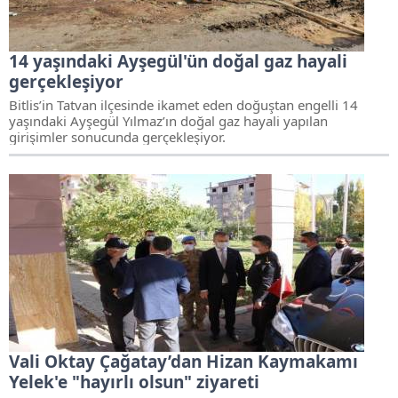
14 yaşındaki Ayşegül'ün doğal gaz hayali
gerçekleşiyor
Bitlis’in Tatvan ilçesinde ikamet eden doğuştan engelli 14
yaşındaki Ayşegül Yılmaz’ın doğal gaz hayali yapılan
girişimler sonucunda gerçekleşiyor.
Vali Oktay Çağatay’dan Hizan Kaymakamı
Yelek'e "hayırlı olsun" ziyareti