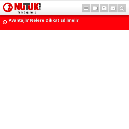
Konut Kredisi Çekmeden Önce Bu Hatayı Yapmayın! Sonr
Pişman Olabilirsiniz