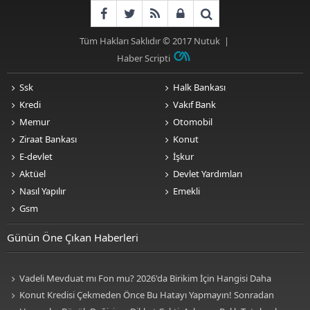
Tüm Hakları Saklıdır © 2017
Nutuk
|
Haber Scripti
Ssk
Halk Bankası
Kredi
Vakıf Bank
Memur
Otomobil
Ziraat Bankası
Konut
E-devlet
İşkur
Aktüel
Devlet Yardımları
Nasıl Yapılır
Emekli
Gsm
Günün Öne Çıkan Haberleri
Vadeli Mevduat mı Fon mu? 2026'da Birikim İçin Hangisi Daha
Avantajlı? Nelere Dikkat Edilmeli?
Konut Kredisi Çekmeden Önce Bu Hatayı Yapmayın! Sonradan