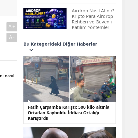
Çıkan Projeler
Airdrop Nasıl Alınır?
Kripto Para Airdrop
Rehberi ve Güvenli
A+
Katılım Yöntemleri
A-
Spot ve Vadeli İşlem
Bu Kategorideki Diğer Haberler
Arasındaki Farklar |
Hangi Piyasa Sizin
İçin Daha Uygun?
ABD-İran Anlaşması
ı nasıl
Sonrası Altın Rekora
Koştu, Petrol
Fiyatları Sert Düştü
Temmuz 2026 Maaş
Fatih Çarşamba Karıştı: 500 kilo altınla
Zammı Netleşiyor!
Ortadan Kayboldu İddiası Ortalığı
Memur, Emekli ve
Karıştırdı!
Sosyal Yardımlarda
Yeni Oranlar
KOSGEB’den