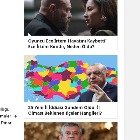
KOBİ’lere Dev
Finansman Hamlesi:
36 Ay Vadeli 30
Milyon TL Destek
Emekli Maaşlarında
Temmuz Hesabı:
Zam Oranı ve Taban
Oyuncu Ece İrtem Hayatını Kaybetti!
Aylık İçin Yeni
Ece İrtem Kimdir, Neden Öldü?
Senaryolar
25 Yeni İl İddiası Gündem Oldu! İl
lığı,
Olması Beklenen İlçeler Hangileri?
meler ile
 Pınar