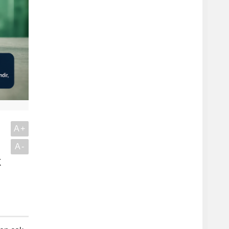
A+
A-
k
.