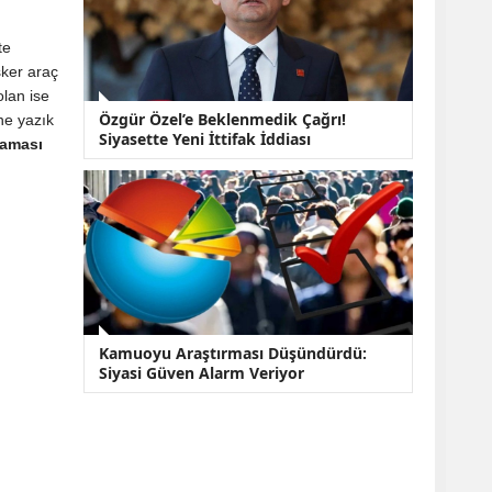
te
sker araç
olan ise
Özgür Özel’e Beklenmedik Çağrı!
ne yazık
Siyasette Yeni İttifak İddiası
laması
Kamuoyu Araştırması Düşündürdü:
Siyasi Güven Alarm Veriyor