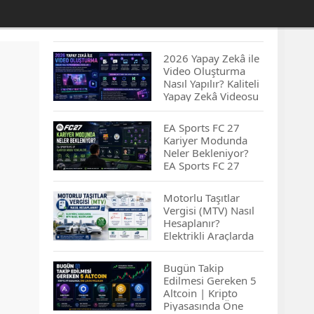
2026 Yapay Zekâ ile
Video Oluşturma
Nasıl Yapılır? Kaliteli
Yapay Zekâ Videosu
Hazırlamanın
İpuçları...
EA Sports FC 27
Kariyer Modunda
Neler Bekleniyor?
EA Sports FC 27
Kariyer Modu
Yenilikleri…
Motorlu Taşıtlar
Vergisi (MTV) Nasıl
Hesaplanır?
Elektrikli Araçlarda
MTV Nasıl
Hesaplanır? MTV
Bugün Takip
Borcu Nasıl
Edilmesi Gereken 5
Sorgulanır?
Altcoin | Kripto
Piyasasında Öne