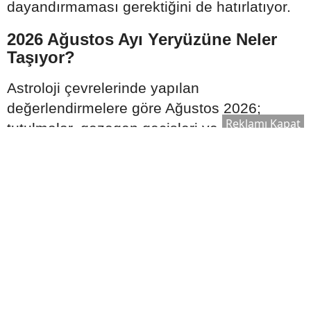
dayandırmaması gerektiğini de hatırlatıyor.
2026 Ağustos Ayı Yeryüzüne Neler
Taşıyor?
Astroloji çevrelerinde yapılan
değerlendirmelere göre Ağustos 2026;
Reklamı Kapat
tutulmalar, gezegen geçişleri ve
gökyüzündeki güçlü hizalanmalar nedeniyle
yılın en hareketli dönemlerinden biri olarak
görülüyor. İletişim, ekonomi, toplumsal
ilişkiler ve bireysel farkındalık alanlarında
önemli değişimlerin konuşulabileceği ifade
edilirken, yaşanacak gelişmelerin kişisel
doğum haritalarına göre farklı etkiler
oluşturabileceği belirtiliyor. Astrolojik
yorumlar kesin öngörüler değil, gökyüzü