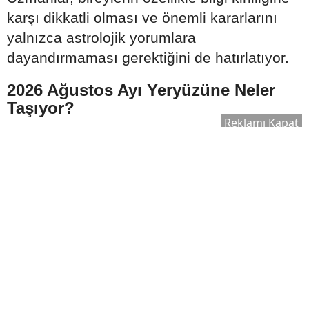
karşı dikkatli olması ve önemli kararlarını
yalnızca astrolojik yorumlara
dayandırmaması gerektiğini de hatırlatıyor.
2026 Ağustos Ayı Yeryüzüne Neler
Taşıyor?
Reklamı Kapat
Astroloji çevrelerinde yapılan
değerlendirmelere göre Ağustos 2026;
tutulmalar, gezegen geçişleri ve
gökyüzündeki güçlü hizalanmalar nedeniyle
yılın en hareketli dönemlerinden biri olarak
görülüyor. İletişim, ekonomi, toplumsal
ilişkiler ve bireysel farkındalık alanlarında
önemli değişimlerin konuşulabileceği ifade
edilirken, yaşanacak gelişmelerin kişisel