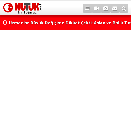
Uzmanlar Büyük Değişime Dikkat Çekti: Aslan ve Balık Tut
Neleri Değiştirecek?
Astrolojide Dönüm Noktası: Venüs Terazi Burcunda! Bazı 
Dengeler Değişecek...