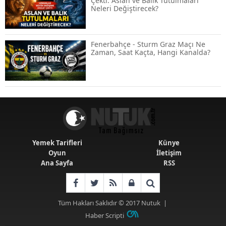
Çekti: Aslan ve Balık Tutulmaları
Neleri Değiştirecek?
KOSGEB’den KOBİ’lere Dev Finansman
Hamlesi: 36 Ay Vadeli 30 Milyon TL
Destek
Fenerbahçe - Sturm Graz Maçı Ne
Zaman, Saat Kaçta, Hangi Kanalda?
Emekli Maaşlarında Temmuz Hesabı:
Zam Oranı ve Taban Aylık İçin Yeni
Senaryolar
Yemek Tarifleri
Künye
Oyun
İletişim
Ana Sayfa
RSS
Tüm Hakları Saklıdır © 2017
Nutuk
|
Haber Scripti