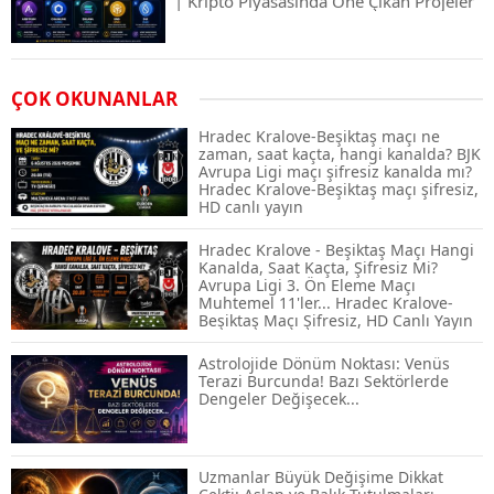
| Kripto Piyasasında Öne Çıkan Projeler
Airdrop Nasıl Alınır? Kripto Para Airdrop
ÇOK OKUNANLAR
Rehberi ve Güvenli Katılım Yöntemleri
Hradec Kralove-Beşiktaş maçı ne
zaman, saat kaçta, hangi kanalda? BJK
Avrupa Ligi maçı şifresiz kanalda mı?
Hradec Kralove-Beşiktaş maçı şifresiz,
Spot ve Vadeli İşlem Arasındaki Farklar |
HD canlı yayın
Hangi Piyasa Sizin İçin Daha Uygun?
Hradec Kralove - Beşiktaş Maçı Hangi
Kanalda, Saat Kaçta, Şifresiz Mi?
Avrupa Ligi 3. Ön Eleme Maçı
Muhtemel 11'ler... Hradec Kralove-
ABD-İran Anlaşması Sonrası Altın
Beşiktaş Maçı Şifresiz, HD Canlı Yayın
Rekora Koştu, Petrol Fiyatları Sert Düştü
Astrolojide Dönüm Noktası: Venüs
Terazi Burcunda! Bazı Sektörlerde
Dengeler Değişecek...
Temmuz 2026 Maaş Zammı Netleşiyor!
Memur, Emekli ve Sosyal Yardımlarda
Yeni Oranlar
Uzmanlar Büyük Değişime Dikkat