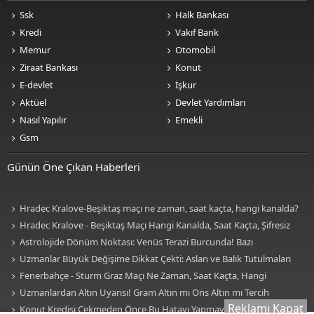
Ssk
Halk Bankası
Kredi
Vakıf Bank
Memur
Otomobil
Ziraat Bankası
Konut
E-devlet
İşkur
Aktüel
Devlet Yardımları
Nasıl Yapılır
Emekli
Gsm
Günün Öne Çıkan Haberleri
Hradec Kralove-Beşiktaş maçı ne zaman, saat kaçta, hangi kanalda?
BJK Avrupa Ligi maçı şifresiz kanalda mı? Hradec Kralove-Beşiktaş maçı
Hradec Kralove - Beşiktaş Maçı Hangi Kanalda, Saat Kaçta, Şifresiz
şifresiz, HD canlı yayın
Mi? Avrupa Ligi 3. Ön Eleme Maçı Muhtemel 11'ler... Hradec Kralove-
Astrolojide Dönüm Noktası: Venüs Terazi Burcunda! Bazı
Beşiktaş Maçı Şifresiz, HD Canlı Yayın
Sektörlerde Dengeler Değişecek...
Uzmanlar Büyük Değişime Dikkat Çekti: Aslan ve Balık Tutulmaları
Neleri Değiştirecek?
Fenerbahçe - Sturm Graz Maçı Ne Zaman, Saat Kaçta, Hangi
Kanalda? TV100 Şifresiz Canlı Maç İzle
Uzmanlardan Altın Uyarısı! Gram Altın mı Ons Altın mı Tercih
Reklamı Kapat
Edilmeli?
Konut Kredisi Çekmeden Önce Bu Hatayı Yapmayın! Sonradan